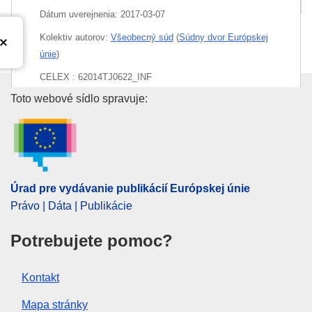
Dátum uverejnenia:
2017-03-07
Kolektiv autorov:
Všeobecný súd
(
Súdny dvor Európskej
únie
)
CELEX : 62014TJ0622_INF
Úrad pre vydávanie publikácií E
Toto webové sídlo spravuje:
Released on EU publications website:
2017-03-07
Úrad pre vydávanie publikácií Európskej únie
Právo | Dáta | Publikácie
Potrebujete pomoc?
Kontakt
Mapa stránky