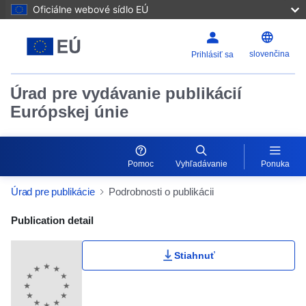
Oficiálne webové sídlo EÚ
slovenčina
Prihlásiť sa
Úrad pre vydávanie publikácií
Európskej únie
Pomoc
Vyhľadávanie
Ponuka
Úrad pre publikácie
Podrobnosti o publikácii
Publication Detail Actions Portlet
Publication detail
Stiahnuť