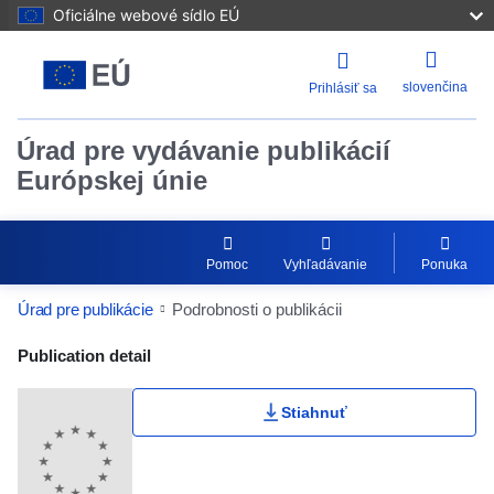
Oficiálne webové sídlo EÚ
slovenčina
Prihlásiť sa
Úrad pre vydávanie publikácií
Európskej únie
Pomoc
Vyhľadávanie
Ponuka
Úrad pre publikácie
Podrobnosti o publikácii
Publication Detail Actions Portlet
Publication detail
Stiahnuť