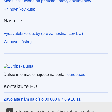
Medziinštitucionálna príručka úpravy dokumentov
Knihovníkov kútik
Nástroje
Vydavateľské služby (pre zamestnancov EÚ)
Webové nástroje
Európska únia
Ďalšie informácie nájdete na portáli
europa.eu
Kontaktujte EÚ
Zavolajte nám na číslo 00 800 6 7 8 9 10 11
Iné spôsoby, ako nás kontaktovať telefonicky
Toto webové sídlo používa súbory cookie.