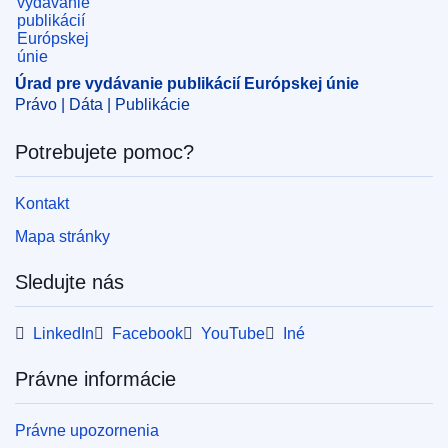
zdroje
,
výdavky EÚ
,
všeobecný rozpočet (EÚ)
,
zverejnenie účtov
CELEX : 32023B0731(05)R(01)
Úrad pre vydávanie publikácií Európskej únie
OJ : C_202490000
Právo | Dáta | Publikácie
Potrebujete pomoc?
pdfa2a
Zobraziť všetky vydania tejto série
Kontakt
Mapa stránky
Sledujte nás
LinkedIn
Facebook
YouTube
Iné
Právne informácie
Právne upozornenia