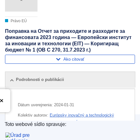
Právo EÚ
Поправка на Отчет за приходите и разходите за
финансовата 2023 година — Европейски институт
за иновации и технологии (EIT) — Коригиращ
бюджет № 1 (OB C 270, 31.7.2023 г.)
Ako citovať
Podrobnosti o publikácii
Dátum uverejnenia:
2024-01-31
Kolektiv autorov:
Európsky inovačný a technologický
inštitút
(
Orgán alebo agentúra EÚ
)
Toto webové sídlo spravuje:
Úrad pre vydávanie publikácií Európskej únie
Oblasť:
finančný rok
,
opravný rozpočet
,
rozpočtové