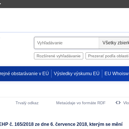
S
e
l
Rozšírené vyhľadávanie
Prezerať podľa oblasti
e
c
rejné obstarávanie v EÚ
Výsledky výskumu EÚ
EU Whoisw
t
Trvalý odkaz
Metaúdaje vo formáte RDF
Vlo
(Otvorí sa v novom okne)
P č. 165/2018 ze dne 6. července 2018, kterým se mění