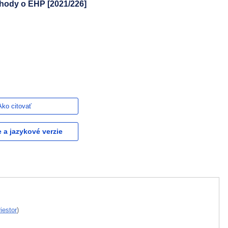
Dohody o EHP [2021/226]
Ako citovať
e a jazykové verzie
iestor
)