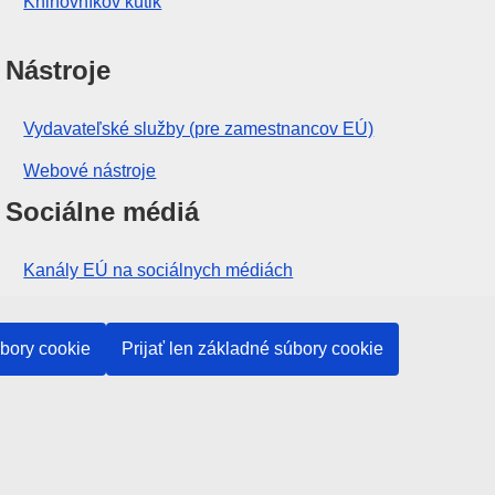
Knihovníkov kútik
Nástroje
Vydavateľské služby (pre zamestnancov EÚ)
Webové nástroje
Sociálne médiá
Kanály EÚ na sociálnych médiách
Inštitúcie a orgány EÚ
úbory cookie
Prijať len základné súbory cookie
Vyhľadávanie všetkých inštitúcií a orgánov EÚ