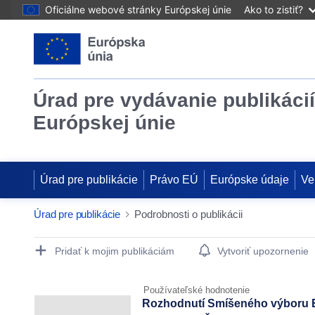
Oficiálne webové stránky Európskej únie
Ako to zistiť?
Úrad pre vydávanie publikácií
Európskej únie
Úrad pre publikácie
Právo EÚ
Európske údaje
Ve
Úrad pre publikácie
Podrobnosti o publikácii
Publication Detail Actions Portlet
Pridať k mojim publikáciám
Vytvoriť upozornenie
Používateľské hodnotenie
Rozhodnutí Smíšeného výboru EH