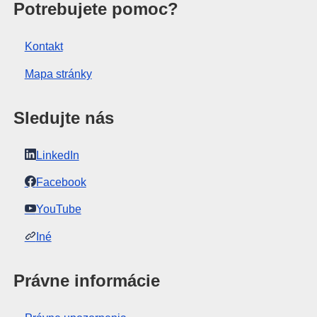
 Európskej únie
Potrebujete pomoc?
Kontakt
Mapa stránky
Sledujte nás
LinkedIn
Facebook
YouTube
Iné
Právne informácie