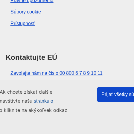
Právne upozornenia
Súbory cookie
Prístupnosť
Kontaktujte EÚ
Zavolajte nám na číslo 00 800 6 7 8 9 10 11
Iné spôsoby, ako nás kontaktovať telefonicky
Ak chcete získať ďalšie
Prijať všetky s
Napíšte nám cez kontaktný formulár
 navštívte našu
stránku o
Navštívte nás v niektorom z centier EÚ
o kliknite na akýkoľvek odkaz
Mapa sídla
Na začiatok