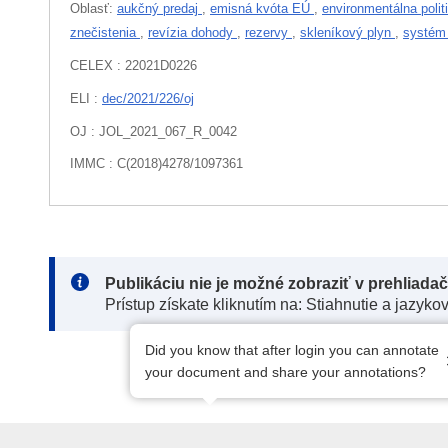
Oblasť:
aukčný predaj
,
emisná kvóta EÚ
,
environmentálna poli
znečistenia
,
revízia dohody
,
rezervy
,
skleníkový plyn
,
systém
CELEX : 22021D0226
ELI :
dec/2021/226/oj
OJ : JOL_2021_067_R_0042
IMMC : C(2018)4278/1097361
Note:
Publikáciu nie je možné zobraziť v prehliada
Prístup získate kliknutím na: Stiahnutie a jazyko
Did you know that after login you can annotate
your document and share your annotations?