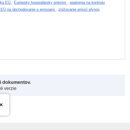
tika EÚ
,
Európsky hospodársky priestor
,
opatrenia na kontrolu
 EÚ na obchodovanie s emisiami
,
znižovanie emisií plynov
či dokumentov.
vé verzie