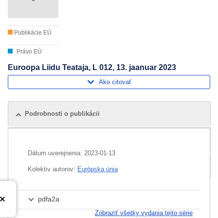
Publikácie EÚ
Právo EÚ
Euroopa Liidu Teataja, L 012, 13. jaanuar 2023
Ako citovať
Podrobnosti o publikácii
Súvisiace publikácie
Dátum uverejnenia:
2023-01-13
Balíček
Kolektiv autorov:
Európska únia
pdfa2a
Zobraziť všetky vydania tejto série