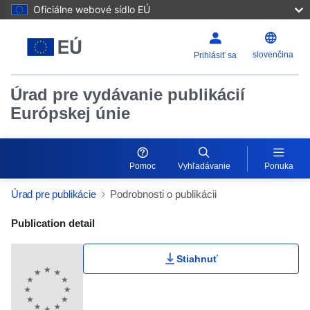
Oficiálne webové sídlo EÚ
slovenčina
Prihlásiť sa
Úrad pre vydávanie publikácií
Európskej únie
Pomoc
Vyhľadávanie
Ponuka
Úrad pre publikácie
Podrobnosti o publikácii
Publication Detail Actions Portlet
Publication detail
Stiahnuť