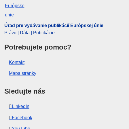
IMMC : 9999
pdfa2a
Úrad pre vydávanie publikácií Európskej únie
Zobraziť všetky vydania tejto série
Právo | Dáta | Publikácie
Potrebujete pomoc?
Kontakt
Mapa stránky
Sledujte nás
LinkedIn
Facebook
YouTube