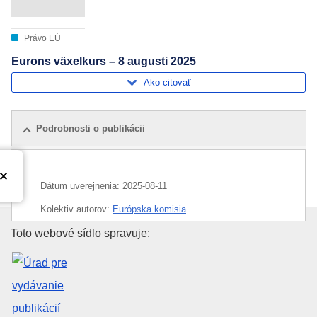
Právo EÚ
Eurons växelkurs – 8 augusti 2025
Ako citovať
Podrobnosti o publikácii
Dátum uverejnenia:
2025-08-11
Kolektiv autorov:
Európska komisia
Úrad pre vydávanie publikácií E
Toto webové sídlo spravuje:
Oblasť:
euro
,
peniaze
,
výmenný kurz
CELEX : C/2025/03806
ELI :
C/2025/3806/oj
OJ : C_202503806