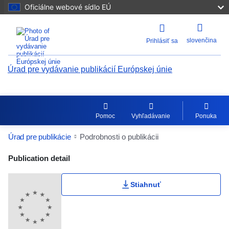
Oficiálne webové sídlo EÚ
slovenčina
Prihlásiť sa
Úrad pre vydávanie publikácií Európskej únie
Pomoc
Vyhľadávanie
Ponuka
Úrad pre publikácie
Podrobnosti o publikácii
Publication Detail Actions Portlet
Publication detail
Stiahnuť