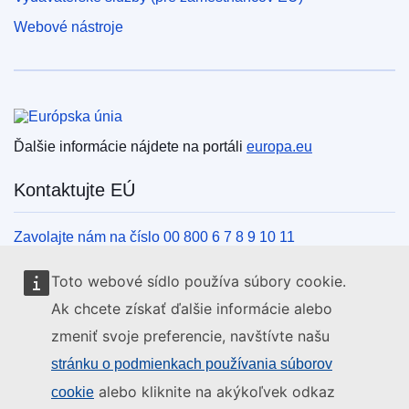
Webové nástroje
Európska únia
Ďalšie informácie nájdete na portáli
europa.eu
Kontaktujte EÚ
Zavolajte nám na číslo 00 800 6 7 8 9 10 11
Iné spôsoby, ako nás kontaktovať telefonicky
Toto webové sídlo používa súbory cookie.
Napíšte nám cez kontaktný formulár
Ak chcete získať ďalšie informácie alebo
Navštívte nás v niektorom z centier EÚ
zmeniť svoje preferencie, navštívte našu
stránku o podmienkach používania súborov
Sociálne médiá
alebo kliknite na akýkoľvek odkaz
cookie