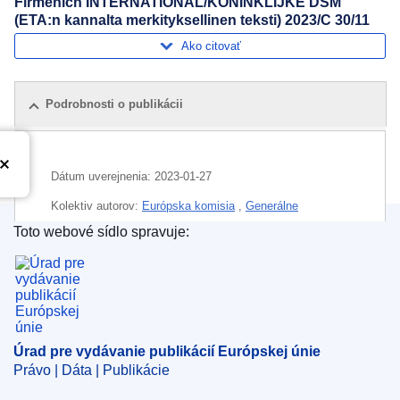
Firmenich INTERNATIONAL/KONINKLIJKE DSM
(ETA:n kannalta merkityksellinen teksti) 2023/C 30/11
Ako citovať
Podrobnosti o publikácii
Dátum uverejnenia:
2023-01-27
Kolektiv autorov:
Európska komisia
,
Generálne
riaditeľstvo pre hospodársku súťaž
(
Európska komisia
)
Toto webové sídlo spravuje:
Úrad pre vydávanie publikácií Európskej únie
Oblasť:
chemikálie
,
dochucovadlo
,
enzým
,
hospodárska koncentrácia
,
ihličnan
,
kontrola fúzií
,
vitamín
,
živica
CELEX : 52023M10841
Úrad pre vydávanie publikácií Európskej únie
OJ : JOC_2023_030_R_0011
Právo | Dáta | Publikácie
IMMC : PUB(2023)101/2503669