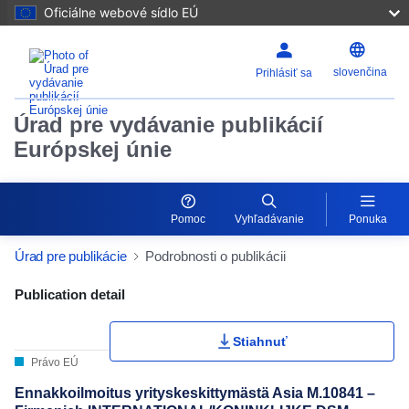
Oficiálne webové sídlo EÚ
slovenčina
Prihlásiť sa
Úrad pre vydávanie publikácií
Európskej únie
Pomoc
Vyhľadávanie
Ponuka
Úrad pre publikácie
Podrobnosti o publikácii
Publication Detail Actions Portlet
Publication detail
Stiahnuť
Právo EÚ
Ennakkoilmoitus yrityskeskittymästä Asia M.10841 –