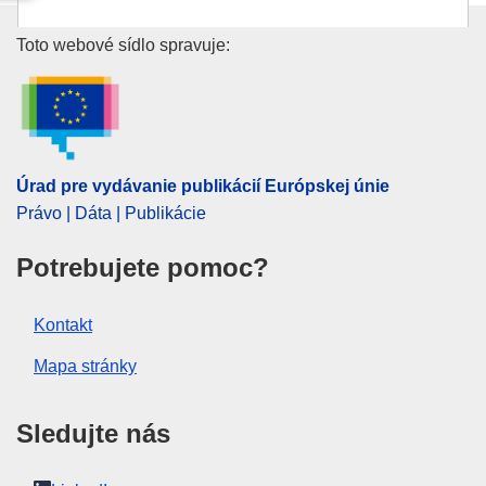
Oblasť:
agrárny sektor
,
Albánsko
,
cestovný ruch
,
Úrad pre vydávanie publikácií E
Toto webové sídlo spravuje:
energetický priemysel
,
hospodárska situácia
,
informačná technológia
,
inovácia
,
inteligentná
špecializácia
,
lesnícka politika
,
poskytovanie služieb
,
rybárska politika
,
spracovateľský priemysel
,
výskumná
metóda
,
výskumná správa
Úrad pre vydávanie publikácií Európskej únie
Právo | Dáta | Publikácie
PDF
Potrebujete pomoc?
Released on EU publications website:
2022-11-18
Kontakt
Zobraziť všetky vydania tejto série
Mapa stránky
Sledujte nás