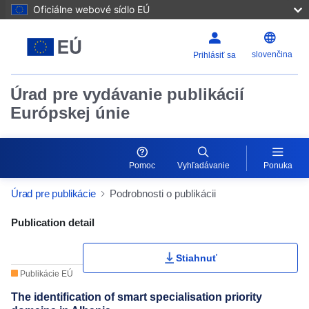
Oficiálne webové sídlo EÚ
slovenčina
Prihlásiť sa
Úrad pre vydávanie publikácií
Európskej únie
Pomoc
Vyhľadávanie
Ponuka
Úrad pre publikácie
Podrobnosti o publikácii
Publication Detail Actions Portlet
Publication detail
Stiahnuť
Publikácie EÚ
The identification of smart specialisation priority