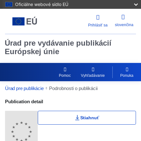
Oficiálne webové sídlo EÚ
slovenčina
Prihlásiť sa
Úrad pre vydávanie publikácií
Európskej únie
Pomoc
Vyhľadávanie
Ponuka
Úrad pre publikácie
Podrobnosti o publikácii
Publication Detail Actions Portlet
Publication detail
Stiahnuť