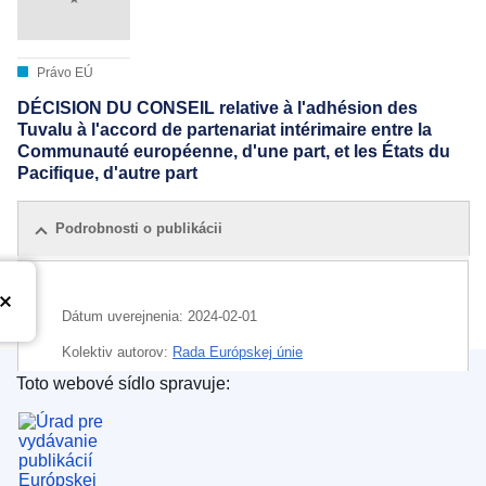
Právo EÚ
DÉCISION DU CONSEIL relative à l'adhésion des
Tuvalu à l'accord de partenariat intérimaire entre la
Communauté européenne, d'une part, et les États du
Pacifique, d'autre part
Podrobnosti o publikácii
Dátum uverejnenia:
2024-02-01
Kolektiv autorov:
Rada Európskej únie
Toto webové sídlo spravuje:
IMMC : ST 5757 2024 ADD 1
Úrad pre vydávanie publikácií Európskej únie