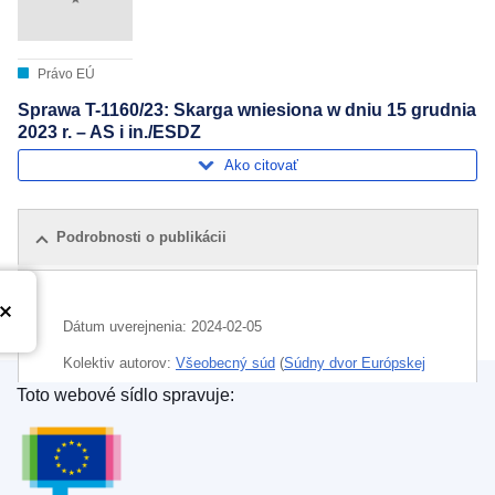
Právo EÚ
Sprawa T-1160/23: Skarga wniesiona w dniu 15 grudnia
2023 r. – AS i in./ESDZ
Ako citovať
Podrobnosti o publikácii
Dátum uverejnenia:
2024-02-05
Kolektiv autorov:
Všeobecný súd
(
Súdny dvor Európskej
únie
)
Toto webové sídlo spravuje:
Úrad pre vydávanie publikácií Európskej únie
Oblasť:
dávky a diéty
,
európska verejná služba
,
Jordánsko
,
čas odpočinku
,
životné podmienky