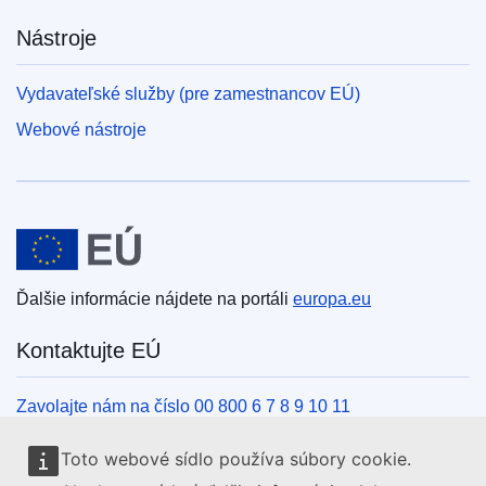
Nástroje
Vydavateľské služby (pre zamestnancov EÚ)
Webové nástroje
Európska únia
Ďalšie informácie nájdete na portáli
europa.eu
Kontaktujte EÚ
Zavolajte nám na číslo 00 800 6 7 8 9 10 11
Iné spôsoby, ako nás kontaktovať telefonicky
Toto webové sídlo používa súbory cookie.
Napíšte nám cez kontaktný formulár