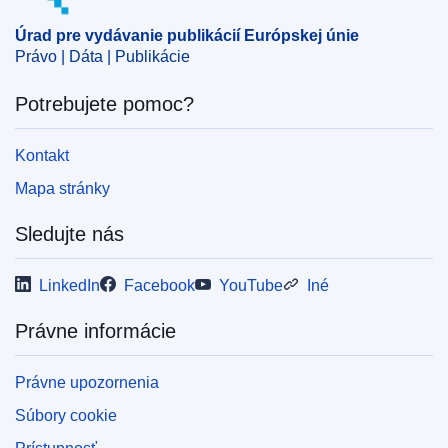
CELEX : 62023TN1160
Úrad pre vydávanie publikácií Európskej únie
ELI :
C/2024/1110/oj
Právo | Dáta | Publikácie
OJ : C_202401110
Potrebujete pomoc?
IMMC : REQ-T-1160-2023
Kontakt
pdfa2a
Mapa stránky
Zobraziť všetky vydania tejto série
Sledujte nás
LinkedIn
Facebook
YouTube
Iné
Právne informácie
Právne upozornenia
Súbory cookie