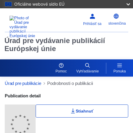
Oficiálne webové sídlo EÚ
slovenčina
Prihlásiť sa
Úrad pre vydávanie publikácií
Európskej únie
Pomoc
Vyhľadávanie
Ponuka
Úrad pre publikácie
Podrobnosti o publikácii
Publication Detail Actions Portlet
Publication detail
Stiahnuť