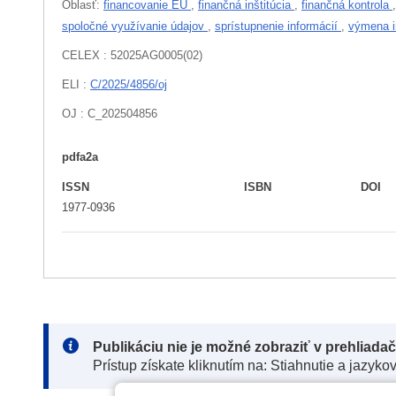
Oblasť:
financovanie EÚ
,
finančná inštitúcia
,
finančná kontrola
spoločné využívanie údajov
,
sprístupnenie informácií
,
výmena i
CELEX : 52025AG0005(02)
ELI :
C/2025/4856/oj
OJ : C_202504856
pdfa2a
ISSN
ISBN
DOI
1977-0936
Note:
Publikáciu nie je možné zobraziť v prehliada
Prístup získate kliknutím na: Stiahnutie a jazyko