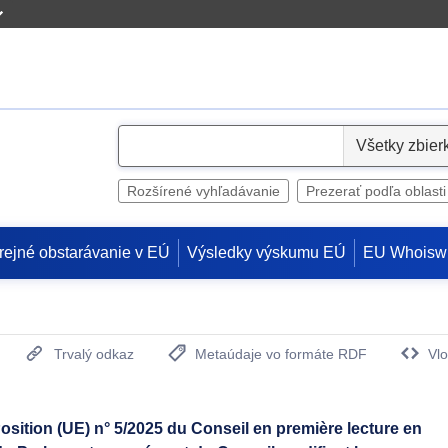
S
e
l
Rozšírené vyhľadávanie
Prezerať podľa oblasti
e
c
rejné obstarávanie v EÚ
Výsledky výskumu EÚ
EU Whoisw
t
Trvalý odkaz
Metaúdaje vo formáte RDF
Vlo
(Otvorí sa v novom okne)
osition (UE) n° 5/2025 du Conseil en première lecture en