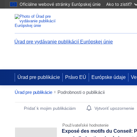
Oficiálne webové stránky Európskej únie
Ako to zistiť?
Úrad pre vydávanie publikácií Európskej únie
Úrad pre publikácie
Právo EÚ
Európske údaje
Ve
Úrad pre publikácie
Podrobnosti o publikácii
Publication Detail Actions Portlet
Pridať k mojim publikáciám
Vytvoriť upozornenie
Používateľské hodnotenie
Exposé des motifs du Conseil: P