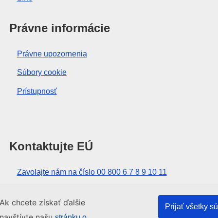
Právne informácie
Právne upozornenia
Súbory cookie
Prístupnosť
Kontaktujte EÚ
Zavolajte nám na číslo 00 800 6 7 8 9 10 11
Iné spôsoby, ako nás kontaktovať telefonicky
Ak chcete získať ďalšie
Prijať všetky s
Napíšte nám cez kontaktný formulár
 navštívte našu
stránku o