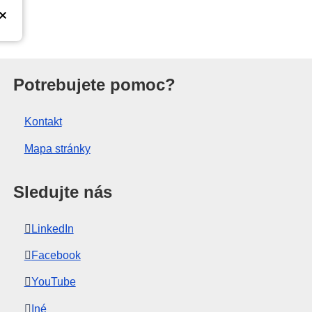
 Európskej únie
Potrebujete pomoc?
Kontakt
Mapa stránky
Sledujte nás
LinkedIn
Facebook
YouTube
Iné