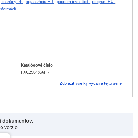
,
finančný trh
,
organizácia EÚ
,
podpora investícií
,
program EÚ
,
nformácií
Katalógové číslo
FXC2504856FR
Zobraziť všetky vydania tejto série
či dokumentov.
vé verzie