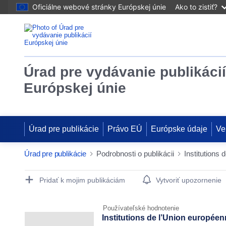
Oficiálne webové stránky Európskej únie
Ako to zistiť?
Úrad pre vydávanie publikácií
Európskej únie
Úrad pre publikácie
Právo EÚ
Európske údaje
Ve
Úrad pre publikácie
Podrobnosti o publikácii
Institutions
Publication Detail Actions Portlet
Pridať k mojim publikáciám
Vytvoriť upozornenie
Používateľské hodnotenie
Institutions de l’Union europée