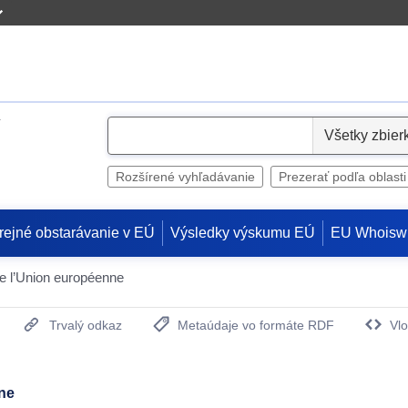
S
e
l
Rozšírené vyhľadávanie
Prezerať podľa oblasti
e
c
rejné obstarávanie v EÚ
Výsledky výskumu EÚ
EU Whoisw
t
 de l’Union européenne
Trvalý odkaz
Metaúdaje vo formáte RDF
Vlo
(Otvorí sa v novom okne)
nne