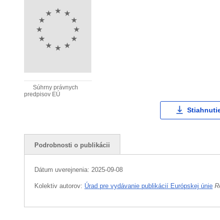
Súhrny právnych
predpisov EÚ
Stiahnuti
Podrobnosti o publikácii
Dátum uverejnenia:
2025-09-08
Kolektiv autorov:
Úrad pre vydávanie publikácií Európskej únie
R