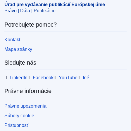
OJ : C_202402818
Úrad pre vydávanie publikácií Európskej únie
IMMC : P8_CR(2017)06-15
Právo | Dáta | Publikácie
Potrebujete pomoc?
pdfa2a
Zobraziť všetky vydania tejto série
Kontakt
View all acts from same session in Eur-Lex
Mapa stránky
Sledujte nás
LinkedIn
Facebook
YouTube
Iné
Právne informácie
Právne upozornenia
Súbory cookie
Prístupnosť