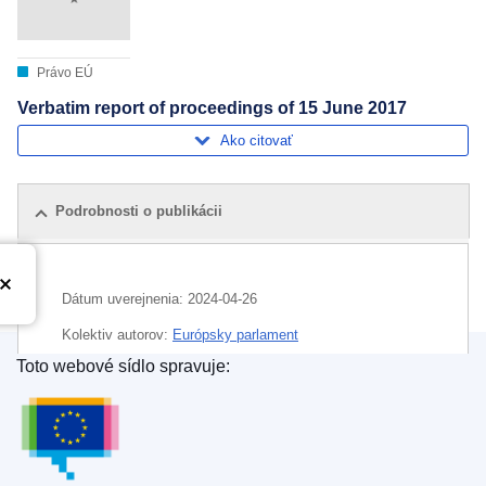
Právo EÚ
Verbatim report of proceedings of 15 June 2017
Ako citovať
Podrobnosti o publikácii
Dátum uverejnenia:
2024-04-26
Kolektiv autorov:
Európsky parlament
Toto webové sídlo spravuje:
Oblasť:
Európsky parlament
,
parlamentná rozprava
Úrad pre vydávanie publikácií Európskej únie
CELEX : C/2024/02818
ELI :
C/2024/2818/oj