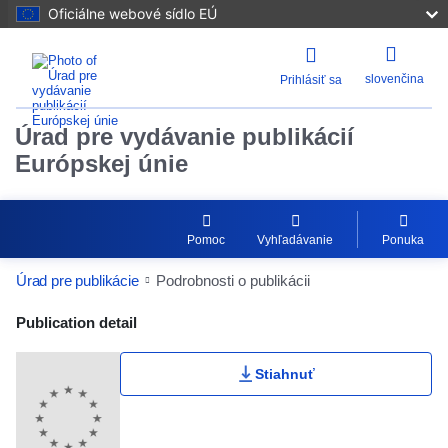
Oficiálne webové sídlo EÚ
slovenčina
Prihlásiť sa
Úrad pre vydávanie publikácií
Európskej únie
Pomoc
Vyhľadávanie
Ponuka
Úrad pre publikácie
Podrobnosti o publikácii
Publication Detail Actions Portlet
Publication detail
Stiahnuť