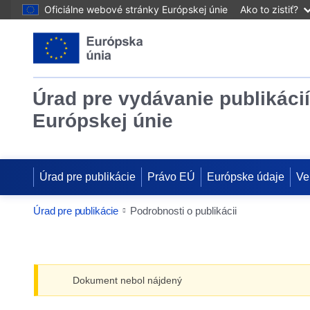
Oficiálne webové stránky Európskej únie
Ako to zistiť?
Úrad pre vydávanie publikácií
Európskej únie
Úrad pre publikácie
Právo EÚ
Európske údaje
Ve
Úrad pre publikácie
Podrobnosti o publikácii
Dokument nebol nájdený