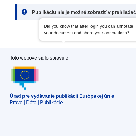
Note:
Publikáciu nie je možné zobraziť v prehliada
Did you know that after login you can annotate
your document and share your annotations?
Toto webové sídlo spravuje:
Úrad pre vydávanie publikácií Európskej únie
Úrad pre vydávanie publikácií Európskej únie
Právo | Dáta | Publikácie