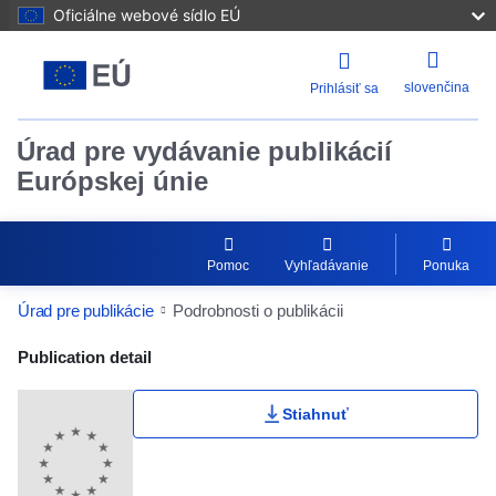
Oficiálne webové sídlo EÚ
slovenčina
Prihlásiť sa
Úrad pre vydávanie publikácií
Európskej únie
Pomoc
Vyhľadávanie
Ponuka
Úrad pre publikácie
Podrobnosti o publikácii
Publication Detail Actions Portlet
Publication detail
Stiahnuť