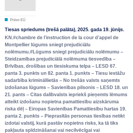
Právo EÚ
Tiesas spriedums (trešā palāta), 2025. gada 19. jūnijs.
KN.#chambre de l’instruction de la cour d’appel de
Montpellier lūgums sniegt prejudiciālu
nolēmumu.#Lūgums sniegt prejudiciālu nolēmumu –
Steidzamības prejudiciālā nolēmuma tiesvedība –
Brīvības, drošības un tiesiskuma telpa – LESD 67.
panta 3. punkts un 82. panta 1. punkts – Tiesu iestāžu
sadarbība krimināllietās – No trešās valsts saņemts
izdošanas lūgums – Savienības pilsonis – LESD 18. un
21. pants – Citas dalībvalsts iepriekš pieņemts lēmums
atteikt izdošanu nopietna pamattiesību aizskāruma
riska dēļ – Eiropas Savienības Pamattiesību hartas 19.
panta 2. punkts – Pieprasītās personas tiesības netikt
izdotai valstij, kurā pastāv nopietns risks, ka tā tiks
pakļauta spīdzināšanai vai necilvēcīgai vai