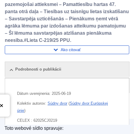
pazemojošai attieksmei – Pamattiesību hartas 47.
panta otrā daļa – Tiesības uz taisnīgu lietas izskatīšanu
– Savstarpēja uzticēšanās – Pienākums ņemt vērā
agrāka lēmuma par izdošanas atteikumu pamatojumu
– Šī lēmuma savstarpējas atzīšanas pienākuma
neesība.#Lieta C-219/25 PPU.
Ako citovať
Podrobnosti o publikácii
Balíček
Dátum uverejnenia:
2025-06-19
Kolektiv autorov:
Súdny dvor
(
Súdny dvor Európskej
únie
)
CELEX : 62025CJ0219
Toto webové sídlo spravuje:
ECLI : ECLI:EU:C:2025:456