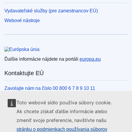
Vydavateľské služby (pre zamestnancov EÚ)
Webové nástroje
Európska únia
Ďalšie informácie nájdete na portáli
europa.eu
Kontaktujte EÚ
Zavolajte nám na číslo 00 800 6 7 8 9 10 11
Iné spôsoby, ako nás kontaktovať telefonicky
Toto webové sídlo používa súbory cookie.
Napíšte nám cez kontaktný formulár
Ak chcete získať ďalšie informácie alebo
Navštívte nás v niektorom z centier EÚ
zmeniť svoje preferencie, navštívte našu
stránku o podmienkach používania súborov