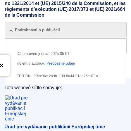
no 1321/2014 et (UE) 2015/340 de la Commission, et les
règlements d’exécution (UE) 2017/373 et (UE) 2021/664
de la Commission
Podrobnosti o publikácii
Všetky vydania
Dátum uverejnenia:
2025-05-01
Kolektiv autorov:
Predbežné údaje
EDITION : 2f7cc96c-2a9b-11f0-8a44-01aa75ed71a1
Toto webové sídlo spravuje:
EDITION : 8f23260a-db05-11f0-8da2-01aa75ed71a1
Úrad pre vydávanie publikácií Európskej únie
Úrad pre vydávanie publikácií Európskej únie