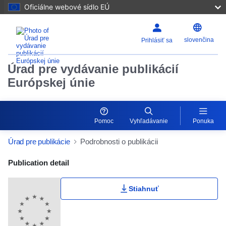
Oficiálne webové sídlo EÚ
slovenčina
Prihlásiť sa
Úrad pre vydávanie publikácií
Európskej únie
Pomoc
Vyhľadávanie
Ponuka
Úrad pre publikácie
Podrobnosti o publikácii
Publication Detail Actions Portlet
Publication detail
Stiahnuť