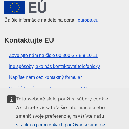
Európska únia
Ďalšie informácie nájdete na portáli
europa.eu
Kontaktujte EÚ
Zavolajte nám na číslo 00 800 6 7 8 9 10 11
Iné spôsoby, ako nás kontaktovať telefonicky
Napíšte nám cez kontaktný formulár
Navštívte nás v niektorom z centier EÚ
Toto webové sídlo používa súbory cookie.
Sociálne médiá
Ak chcete získať ďalšie informácie alebo
zmeniť svoje preferencie, navštívte našu
Kanály EÚ na sociálnych médiách
stránku o podmienkach používania súborov