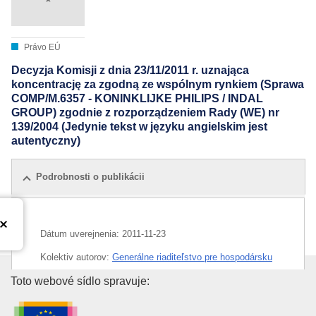
Právo EÚ
Decyzja Komisji z dnia 23/11/2011 r. uznająca
koncentrację za zgodną ze wspólnym rynkiem (Sprawa
COMP/M.6357 - KONINKLIJKE PHILIPS / INDAL
GROUP) zgodnie z rozporządzeniem Rady (WE) nr
139/2004 (Jedynie tekst w języku angielskim jest
autentyczny)
Podrobnosti o publikácii
Dátum uverejnenia:
2011-11-23
Kolektiv autorov:
Generálne riaditeľstvo pre hospodársku
súťaž
(
Európska komisia
)
,
Európska komisia
Úrad pre vydávanie publikácií E
Toto webové sídlo spravuje:
CELEX : 32011M6357