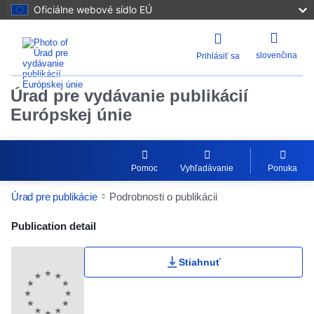
Oficiálne webové sídlo EÚ
slovenčina
Prihlásiť sa
Úrad pre vydávanie publikácií
Európskej únie
Pomoc
Vyhľadávanie
Ponuka
Úrad pre publikácie
Podrobnosti o publikácii
Publication Detail Actions Portlet
Publication detail
Stiahnuť