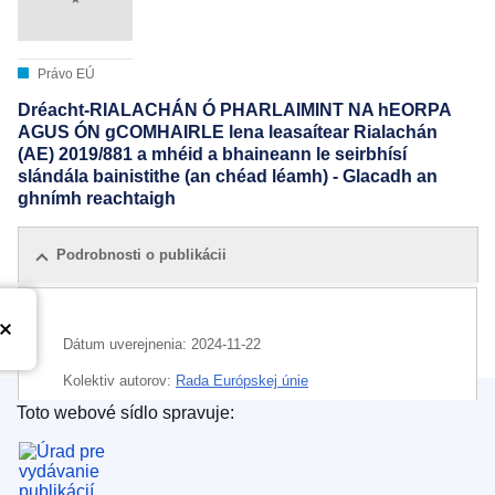
Právo EÚ
Dréacht-RIALACHÁN Ó PHARLAIMINT NA hEORPA
AGUS ÓN gCOMHAIRLE lena leasaítear Rialachán
(AE) 2019/881 a mhéid a bhaineann le seirbhísí
slándála bainistithe (an chéad léamh) - Glacadh an
ghnímh reachtaigh
Podrobnosti o publikácii
Dátum uverejnenia:
2024-11-22
Kolektiv autorov:
Rada Európskej únie
Toto webové sídlo spravuje:
IMMC : ST 15878 2024 INIT
Úrad pre vydávanie publikácií Európskej únie