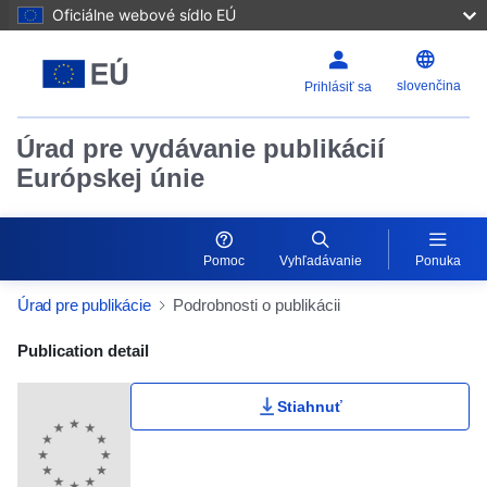
Oficiálne webové sídlo EÚ
slovenčina
Prihlásiť sa
Úrad pre vydávanie publikácií
Európskej únie
Pomoc
Vyhľadávanie
Ponuka
Úrad pre publikácie
Podrobnosti o publikácii
Publication Detail Actions Portlet
Publication detail
Stiahnuť