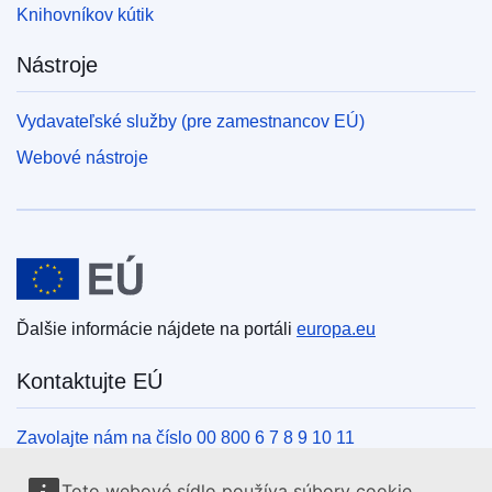
Knihovníkov kútik
Nástroje
Vydavateľské služby (pre zamestnancov EÚ)
Webové nástroje
Európska únia
Ďalšie informácie nájdete na portáli
europa.eu
Kontaktujte EÚ
Zavolajte nám na číslo 00 800 6 7 8 9 10 11
Iné spôsoby, ako nás kontaktovať telefonicky
Toto webové sídlo používa súbory cookie.