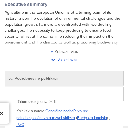
Executive summary
Agriculture in the European Union is at a turning point of its
history. Given the evolution of environmental challenges and the
population growth, farmers are confronted with two duelling
challenges: the necessity to keep producing to ensure food
security, whilst at the same time reducing their impact on the
environment and the climate, as well as preserving biodiversity.
Within this context, the
Zobraziť viac
Ako citovať
Podrobnosti o publikácii
Súvisiace publikácie
Dátum uverejnenia:
2019
Kolektiv autorov:
Generálne riaditeľstvo pre
poľnohospodárstvo a rozvoj vidieka
(
Európska komisia
)
,
PwC