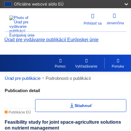
Oficiálne webové sídlo EÚ
slovenčina
Prihlásiť sa
Úrad pre vydávanie publikácií Európskej únie
Pomoc
Vyhľadávanie
Ponuka
Úrad pre publikácie
Podrobnosti o publikácii
Publication Detail Actions Portlet
Publication detail
Stiahnuť
Publikácie EÚ
Feasibility study for joint space-agriculture solutions
on nutrient management