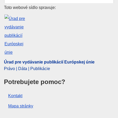
Témy
Poľnohospodárska politika
Úrad pre vydávanie publikácií E
Toto webové sídlo spravuje:
Oblasť:
ekologický dosah
,
hnojivo
,
potravinová
bezpečnosť
,
realizačná štúdia
,
spoločná
poľnohospodárska politika
,
technológia
,
výkon riadenia
PDF
Released on EU publications website:
2019-11-08
Úrad pre vydávanie publikácií Európskej únie
Právo | Dáta | Publikácie
Potrebujete pomoc?
Kontakt
Mapa stránky