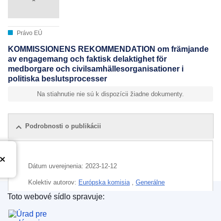
Právo EÚ
KOMMISSIONENS REKOMMENDATION om främjande
av engagemang och faktisk delaktighet för
medborgare och civilsamhällesorganisationer i
politiska beslutsprocesser
Na stiahnutie nie sú k dispozícii žiadne dokumenty.
Podrobnosti o publikácii
Dátum uverejnenia:
2023-12-12
Kolektiv autorov:
Európska komisia
,
Generálne
riaditeľstvo pre spravodlivosť a spotrebiteľov
(
Európska
Toto webové sídlo spravuje:
komisia
)
Úrad pre vydávanie publikácií Európskej únie