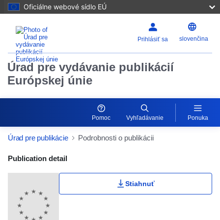
Oficiálne webové sídlo EÚ
slovenčina
Prihlásiť sa
Úrad pre vydávanie publikácií
Európskej únie
Pomoc
Vyhľadávanie
Ponuka
Úrad pre publikácie
Podrobnosti o publikácii
Publication Detail Actions Portlet
Publication detail
Stiahnuť