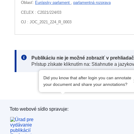
Oblasť:
Európsky parlament
,
parlamentná rozprava
CELEX : C2021/224/03
OJ : JOC_2021_224_R_0003
Note:
Publikáciu nie je možné zobraziť v prehliada
Prístup získate kliknutím na: Stiahnutie a jazyko
Did you know that after login you can annotate
your document and share your annotations?
Toto webové sídlo spravuje:
Úrad pre vydávanie publikácií Európskej únie