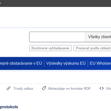
S
e
l
Rozšírené vyhľadávanie
Prezerať podľa oblasti
e
c
rejné obstarávanie v EÚ
Výsledky výskumu EÚ
EU Whoisw
t
Trvalý odkaz
Metaúdaje vo formáte RDF
Vlo
(Otvorí sa v novom okne)
 protokols