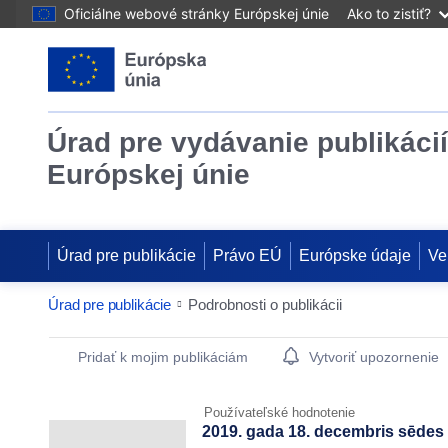
Oficiálne webové stránky Európskej únie
Ako to zistiť?
Úrad pre vydávanie publikácií
Európskej únie
Úrad pre publikácie
Právo EÚ
Európske údaje
Ve
Úrad pre publikácie
Podrobnosti o publikácii
Publication Detail Actions Portlet
Pridať k mojim publikáciám
Vytvoriť upozornenie
Používateľské hodnotenie
2019. gada 18. decembris sēdes