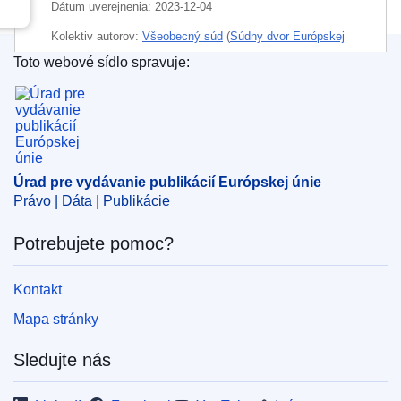
Dátum uverejnenia:
2023-12-04
Kolektiv autorov:
Všeobecný súd
(
Súdny dvor Európskej
únie
)
Toto webové sídlo spravuje:
Úrad pre vydávanie publikácií Európskej únie
Oblasť:
Bielorusko
,
ekonomické sankcie
,
medzinárodné
sankcie
,
právnická osoba
,
právo na spravodlivosť
,
reštriktívne opatrenie EÚ
,
zmrazenie aktív
CELEX : 62021TA0533
Úrad pre vydávanie publikácií Európskej únie
ELI :
C/2023/1145/oj
Právo | Dáta | Publikácie
OJ : C_202301145
Potrebujete pomoc?
IMMC : ARR-T-0533-2021
Kontakt
pdfa2a
Mapa stránky
Zobraziť všetky vydania tejto série
Sledujte nás