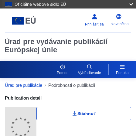
Oficiálne webové sídlo EÚ
slovenčina
Prihlásiť sa
Úrad pre vydávanie publikácií
Európskej únie
Pomoc
Vyhľadávanie
Ponuka
Úrad pre publikácie
Podrobnosti o publikácii
Publication Detail Actions Portlet
Publication detail
Stiahnuť