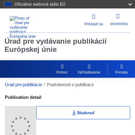
Oficiálne webové sídlo EÚ
slovenčina
Prihlásiť sa
Úrad pre vydávanie publikácií
Európskej únie
Pomoc
Vyhľadávanie
Ponuka
Úrad pre publikácie
Podrobnosti o publikácii
Publication Detail Actions Portlet
Publication detail
Stiahnuť