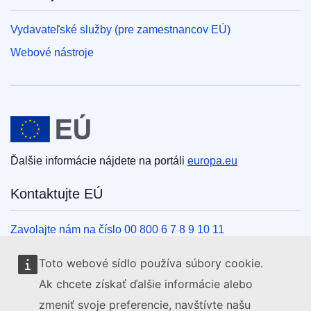
Vydavateľské služby (pre zamestnancov EÚ)
Webové nástroje
Európska únia
Ďalšie informácie nájdete na portáli
europa.eu
Kontaktujte EÚ
Zavolajte nám na číslo 00 800 6 7 8 9 10 11
Iné spôsoby, ako nás kontaktovať telefonicky
Toto webové sídlo používa súbory cookie.
Napíšte nám cez kontaktný formulár
Ak chcete získať ďalšie informácie alebo
Navštívte nás v niektorom z centier EÚ
zmeniť svoje preferencie, navštívte našu