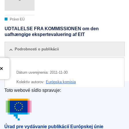
Právo EÚ
UDTALELSE FRA KOMMISSIONEN om den
uafhængige ekspertevaluering af EIT
Podrobnosti o publikácii
Dátum uverejnenia:
2011-11-30
Kolektiv autorov:
Európska komisia
Toto webové sídlo spravuje:
Oblasť:
administratívna kontrola
,
organizácia EÚ
,
Úrad pre vydávanie publikácií Európskej únie
samostatne zárobkovo činná osoba
,
správa orgánov
,
výskumná politika EÚ
,
výskumné pracovisko
CELEX : 52011DC0816
Úrad pre vydávanie publikácií Európskej únie
COMNAT : COM_2011_0816_FIN