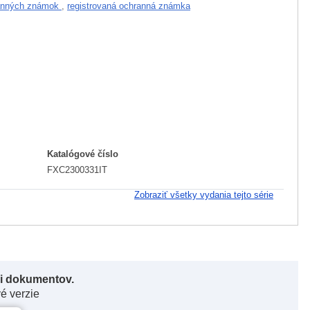
ranných známok
,
registrovaná ochranná známka
Katalógové číslo
FXC2300331IT
Zobraziť všetky vydania tejto série
či dokumentov.
vé verzie