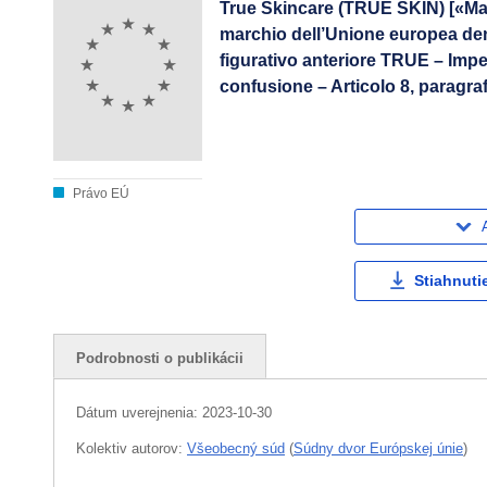
True Skincare (TRUE SKIN) [«Ma
marchio dell’Unione europea de
figurativo anteriore TRUE – Imped
confusione – Articolo 8, paragraf
Právo EÚ
Stiahnuti
Podrobnosti o publikácii
Dátum uverejnenia:
2023-10-30
Kolektiv autorov:
Všeobecný súd
(
Súdny dvor Európskej únie
)