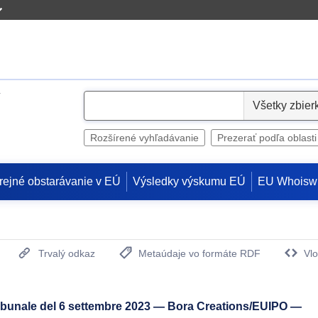
S
e
l
Rozšírené vyhľadávanie
Prezerať podľa oblasti
e
c
rejné obstarávanie v EÚ
Výsledky výskumu EÚ
EU Whoisw
t
Trvalý odkaz
Metaúdaje vo formáte RDF
Vlo
(Otvorí sa v novom okne)
ribunale del 6 settembre 2023 — Bora Creations/EUIPO —