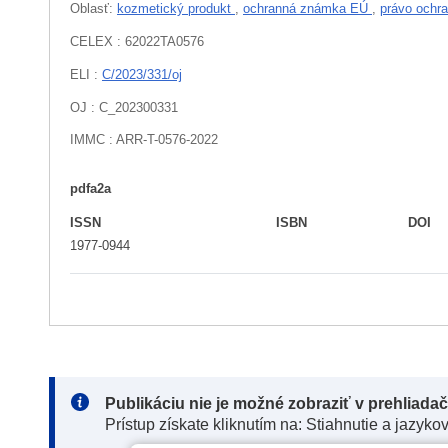
Oblasť:
kozmetický produkt
,
ochranná známka EÚ
,
právo och
CELEX : 62022TA0576
ELI :
C/2023/331/oj
OJ : C_202300331
IMMC : ARR-T-0576-2022
pdfa2a
ISSN
ISBN
DOI
1977-0944
Note:
Publikáciu nie je možné zobraziť v prehliada
Prístup získate kliknutím na: Stiahnutie a jazyko