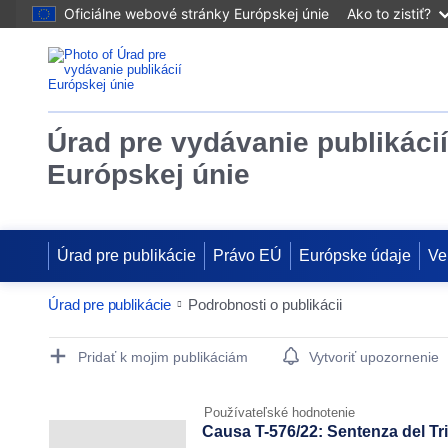
Oficiálne webové stránky Európskej únie
Ako to zistiť?
Úrad pre vydávanie publikácií
Európskej únie
Úrad pre publikácie
Právo EÚ
Európske údaje
Ve
Úrad pre publikácie
Podrobnosti o publikácii
Publication Detail Actions Portlet
Pridať k mojim publikáciám
Vytvoriť upozornenie
Používateľské hodnotenie
Causa T-576/22: Sentenza del T