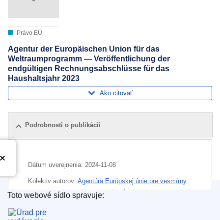
Právo EÚ
Agentur der Europäischen Union für das
Weltraumprogramm — Veröffentlichung der
endgültigen Rechnungsabschlüsse für das
Haushaltsjahr 2023
Ako citovať
Podrobnosti o publikácii
Dátum uverejnenia:
2024-11-08
Kolektiv autorov:
Agentúra Európskej únie pre vesmírny
program
(
Orgán alebo agentúra EÚ
)
Toto webové sídlo spravuje:
Úrad pre vydávanie publikácií Európskej únie
Oblasť:
finančný rok
,
zverejnenie účtov