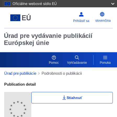
Oficiálne webové sídlo EÚ
slovenčina
Prihlásiť sa
Úrad pre vydávanie publikácií
Európskej únie
Pomoc
Vyhľadávanie
Ponuka
Úrad pre publikácie
Podrobnosti o publikácii
Publication Detail Actions Portlet
Publication detail
Stiahnuť