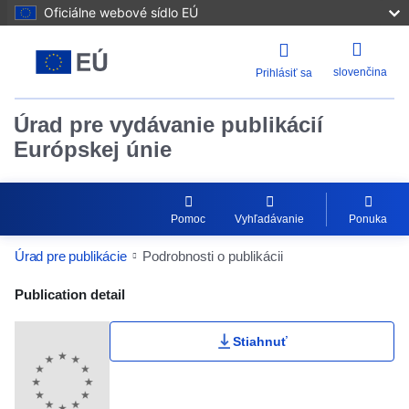
Oficiálne webové sídlo EÚ
slovenčina
Prihlásiť sa
Úrad pre vydávanie publikácií
Európskej únie
Pomoc
Vyhľadávanie
Ponuka
Úrad pre publikácie
Podrobnosti o publikácii
Publication Detail Actions Portlet
Publication detail
Stiahnuť