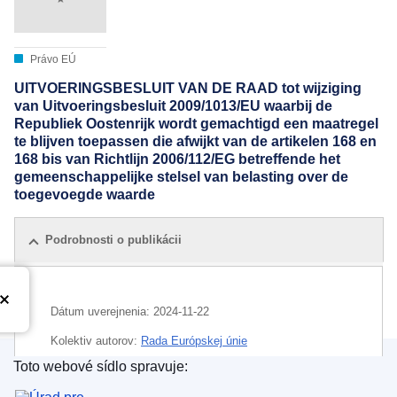
Právo EÚ
UITVOERINGSBESLUIT VAN DE RAAD tot wijziging
van Uitvoeringsbesluit 2009/1013/EU waarbij de
Republiek Oostenrijk wordt gemachtigd een maatregel
te blijven toepassen die afwijkt van de artikelen 168 en
168 bis van Richtlijn 2006/112/EG betreffende het
gemeenschappelijke stelsel van belasting over de
toegevoegde waarde
Podrobnosti o publikácii
Dátum uverejnenia:
2024-11-22
Kolektiv autorov:
Rada Európskej únie
Toto webové sídlo spravuje:
IMMC : ST 15267 2024 INIT
Úrad pre vydávanie publikácií Európskej únie