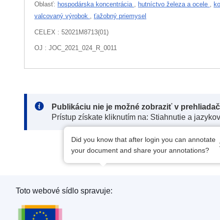
Oblasť:
hospodárska koncentrácia
,
hutníctvo železa a ocele
,
ko
valcovaný výrobok
,
ťažobný priemysel
CELEX : 52021M8713(01)
OJ : JOC_2021_024_R_0011
Note:
Publikáciu nie je možné zobraziť v prehliada
Prístup získate kliknutím na: Stiahnutie a jazyko
Did you know that after login you can annotate
your document and share your annotations?
Toto webové sídlo spravuje:
Úrad pre vydávanie publikácií Európskej únie