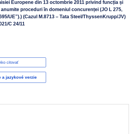
siei Europene din 13 octombrie 2011 privind funcția și
n anumite proceduri în domeniul concurenței (JO L 275,
1/695/UE”).) (Cazul M.8713 – Tata Steel/ThyssenKrupp/JV)
021/C 24/11
Ako citovať
e a jazykové verzie