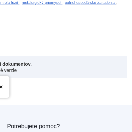
ntrola fúzií
,
metalurgický priemysel
,
poľnohospodárske zariadenia
,
či dokumentov.
vé verzie
Potrebujete pomoc?