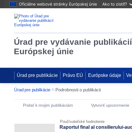
Oficiálne webové stránky Európskej únie
Ako to zistiť?
Úrad pre vydávanie publikácií
Európskej únie
Úrad pre publikácie
Právo EÚ
Európske údaje
Ve
Úrad pre publikácie
Podrobnosti o publikácii
Publication Detail Actions Portlet
Pridať k mojim publikáciám
Vytvoriť upozornenie
Používateľské hodnotenie
Raportul final al consilierului-aud