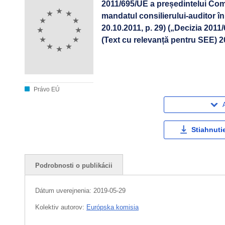
2011/695/UE a președintelui Comi
mandatul consilierului-auditor î
20.10.2011, p. 29) („Decizia 201
(Text cu relevanță pentru SEE) 2
Právo EÚ
Stiahnuti
Podrobnosti o publikácii
Dátum uverejnenia:
2019-05-29
Kolektiv autorov:
Európska komisia