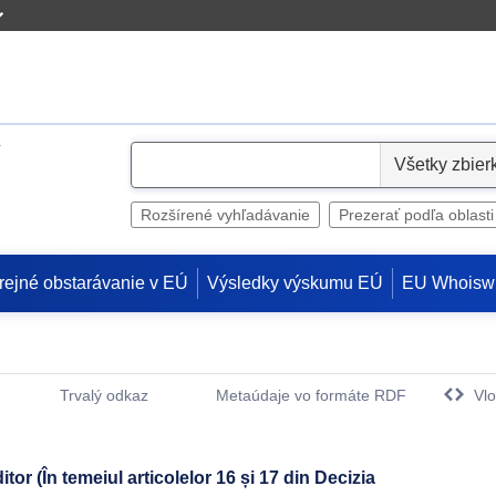
S
e
l
Rozšírené vyhľadávanie
Prezerať podľa oblasti
e
c
rejné obstarávanie v EÚ
Výsledky výskumu EÚ
EU Whoisw
t
Trvalý odkaz
Metaúdaje vo formáte RDF
Vlo
(Otvorí sa v novom okne)
itor (În temeiul articolelor 16 și 17 din Decizia