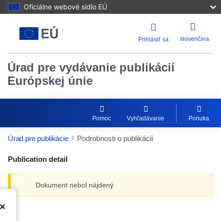
Oficiálne webové sídlo EÚ
slovenčina
Prihlásiť sa
Úrad pre vydávanie publikácií
Európskej únie
Pomoc
Vyhľadávanie
Ponuka
Úrad pre publikácie
Podrobnosti o publikácii
Publication detail
Dokument nebol nájdený