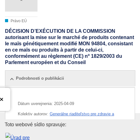
Právo EÚ
DÉCISION D’EXÉCUTION DE LA COMMISSION
autorisant la mise sur le marché de produits contenant
le maïs génétiquement modifié MON 94804, consistant
en ce maïs ou produits à partir de celui-ci,
conformément au règlement (CE) nº 1829/2003 du
Parlement européen et du Conseil
Podrobnosti o publikácii
Dátum uverejnenia:
2025-04-09
Kolektiv autorov:
Generálne riaditeľstvo pre zdravie a
bezpečnosť potravín
(
Európska komisia
)
,
Európska
Úrad pre vydávanie publikácií E
Toto webové sídlo spravuje:
komisia
IMMC : C(2025)2116