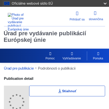
Oficiálne webové sídlo EÚ
slovenčina
Prihlásiť sa
Úrad pre vydávanie publikácií
Európskej únie
Pomoc
Vyhľadávanie
Ponuka
Úrad pre publikácie
Podrobnosti o publikácii
Publication Detail Actions Portlet
Publication detail
Stiahnuť