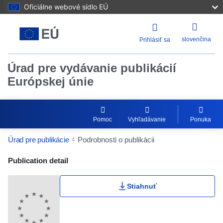
Oficiálne webové sídlo EÚ
slovenčina
Prihlásiť sa
Úrad pre vydávanie publikácií
Európskej únie
Pomoc
Vyhľadávanie
Ponuka
Úrad pre publikácie
Podrobnosti o publikácii
Publication Detail Actions Portlet
Publication detail
Stiahnuť