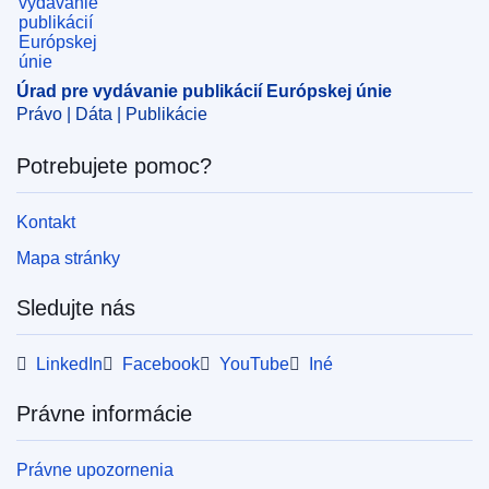
Oblasť:
finančný rok
,
zverejnenie účtov
CELEX : 52024XX06537
Úrad pre vydávanie publikácií Európskej únie
ELI :
C/2024/6537/oj
Právo | Dáta | Publikácie
OJ : C_202406537
Potrebujete pomoc?
pdfa2a
Kontakt
Zobraziť všetky vydania tejto série
Mapa stránky
Sledujte nás
LinkedIn
Facebook
YouTube
Iné
Právne informácie
Právne upozornenia