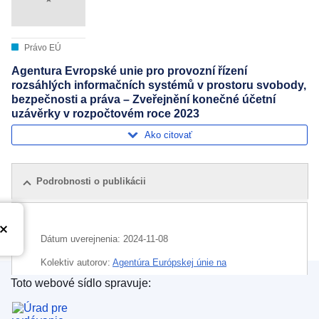
Právo EÚ
Agentura Evropské unie pro provozní řízení
rozsáhlých informačních systémů v prostoru svobody,
bezpečnosti a práva – Zveřejnění konečné účetní
uzávěrky v rozpočtovém roce 2023
Ako citovať
Podrobnosti o publikácii
Dátum uverejnenia:
2024-11-08
Kolektiv autorov:
Agentúra Európskej únie na
prevádzkové riadenie rozsiahlych informačných
Toto webové sídlo spravuje:
systémov v priestore slobody, bezpečnosti a
Úrad pre vydávanie publikácií Európskej únie
spravodlivosti
(
Orgán alebo agentúra EÚ
)