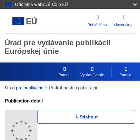
Oficiálne webové sídlo EÚ
slovenčina
Prihlásiť sa
Úrad pre vydávanie publikácií
Európskej únie
Pomoc
Vyhľadávanie
Ponuka
Úrad pre publikácie
Podrobnosti o publikácii
Publication Detail Actions Portlet
Publication detail
Stiahnuť