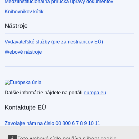
Medziinštitucionálna príručka úpravy dokumentov
Knihovníkov kútik
Nástroje
Vydavateľské služby (pre zamestnancov EÚ)
Webové nástroje
Európska únia
Ďalšie informácie nájdete na portáli
europa.eu
Kontaktujte EÚ
Zavolajte nám na číslo 00 800 6 7 8 9 10 11
Iné spôsoby, ako nás kontaktovať telefonicky
Toto webové sídlo používa súbory cookie.