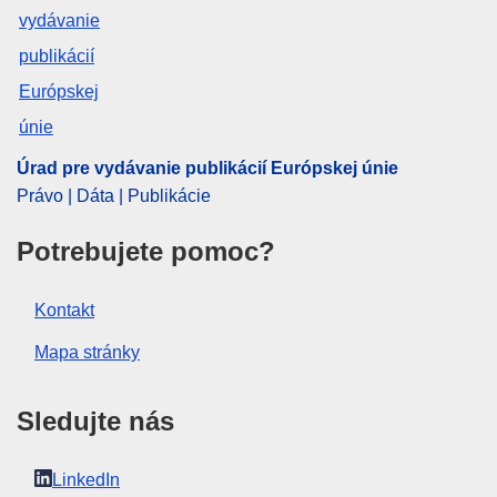
EDITION : 59d2d256-5333-11ee-9220-01aa75ed71a1
EDITION : 6801af96-f42d-11ed-a05c-01aa75ed71a1
EDITION : ed779abe-9c3d-11ed-b508-01aa75ed71a1
EDITION : 21771eb1-4415-11ed-92ed-01aa75ed71a1
Úrad pre vydávanie publikácií Európskej únie
Právo | Dáta | Publikácie
EDITION : 95231274-1dd0-11ed-8fa0-01aa75ed71a1
EDITION : e2cd527b-d67f-11ec-a95f-01aa75ed71a1
Potrebujete pomoc?
EDITION : 00eb6673-e63b-11ee-8b2b-01aa75ed71a1
Kontakt
EDITION : d353f3d6-598d-11ef-acbc-01aa75ed71a1
Mapa stránky
EDITION : 2d301066-95f7-11ef-a130-01aa75ed71a1
Sledujte nás
EDITION : e931545b-f397-11ef-b7db-01aa75ed71a1
EDITION : 214a92bb-3b46-11f0-8a44-01aa75ed71a1
LinkedIn