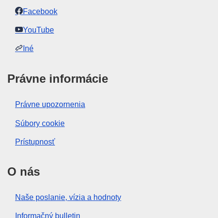
Facebook
EDITION : 3c067f45-8262-11f0-9af8-01aa75ed71a1
YouTube
EDITION : b7bda422-74b4-11f1-bf5e-01aa75ed71a1
Iné
Právne informácie
Právne upozornenia
Súbory cookie
Prístupnosť
O nás
Naše poslanie, vízia a hodnoty
Informačný bulletin