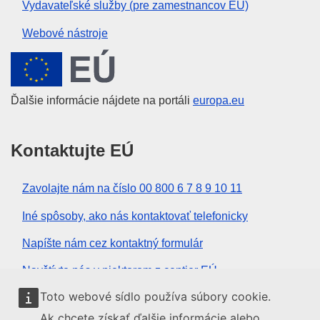
Vydavateľské služby (pre zamestnancov EÚ)
Webové nástroje
Európska únia
Ďalšie informácie nájdete na portáli
europa.eu
Kontaktujte EÚ
Zavolajte nám na číslo 00 800 6 7 8 9 10 11
Iné spôsoby, ako nás kontaktovať telefonicky
Napíšte nám cez kontaktný formulár
Navštívte nás v niektorom z centier EÚ
Toto webové sídlo používa súbory cookie.
Sociálne médiá
Ak chcete získať ďalšie informácie alebo