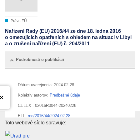
Právo EÚ
Nařízení Rady (EU) 2016/44 ze dne 18. ledna 2016
o omezujících opatřeních s ohledem na situaci v Libyi
a o zrušení nařízení (EU) č. 204/2011
Podrobnosti o publikácii
Všetky vydania
Dátum uverejnenia:
2024-02-28
Kolektiv autorov:
Predbežné údaje
CELEX : 02016R0044-20240228
ELI :
reg/2016/44/2024-02-28
Úrad pre vydávanie publikácií E
Toto webové sídlo spravuje:
EDITION : 88718d3d-951c-11ee-b164-01aa75ed71a1