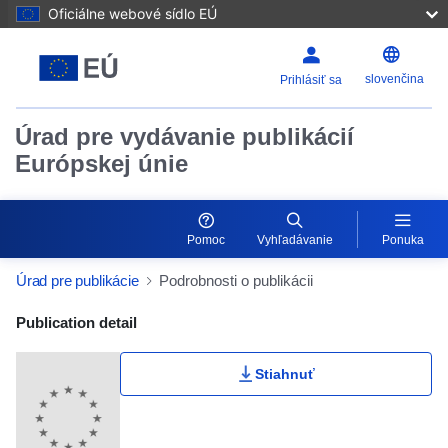
Oficiálne webové sídlo EÚ
slovenčina
Prihlásiť sa
Úrad pre vydávanie publikácií
Európskej únie
Pomoc
Vyhľadávanie
Ponuka
Úrad pre publikácie
Podrobnosti o publikácii
Publication Detail Actions Portlet
Publication detail
Stiahnuť