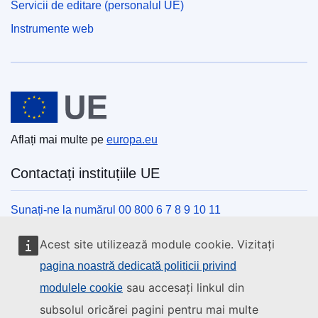
Servicii de editare (personalul UE)
Instrumente web
Uniunea Europeană
Aflați mai multe pe
europa.eu
Contactați instituțiile UE
Sunați-ne la numărul 00 800 6 7 8 9 10 11
Utilizați alte opțiuni telefonice
Acest site utilizează module cookie. Vizitați
Scrieți-ne completând formularul de contact
pagina noastră dedicată politicii privind
Veniți să discutăm la unul din centrele UE
sau accesați linkul din
modulele cookie
subsolul oricărei pagini pentru mai multe