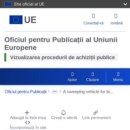
Site oficial al UE
Conectați-vă
română
Oficiul pentru Publicații al Uniunii
Europene
Vizualizarea procedurii de achiziții publice
Ajutor
Căutare
Meniu
Oficiul pentru Publicații
A sweeping vehicle for biogas to Øvre Romerike waste company ØRAS
Procurement Detail Actions Portlet
Adaugă la lista mea
Creați o alertă
Link permanent
Încorporează în site