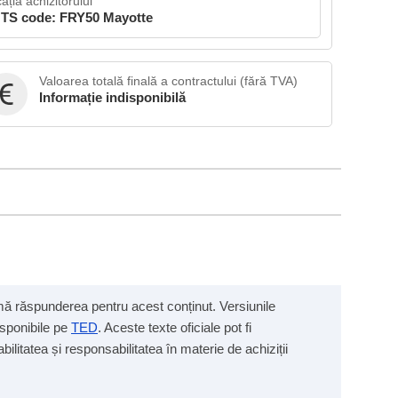
ația achizitorului
TS code: FRY50 Mayotte
Valoarea totală finală a contractului (fără TVA)
Informație indisponibilă
sumă răspunderea pentru acest conținut. Versiunile
isponibile pe
TED
. Aceste texte oficiale pot fi
ilitatea și responsabilitatea în materie de achiziții