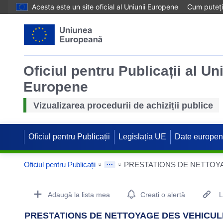
Acesta este un site oficial al Uniunii Europene
Cum puteți 
Oficiul pentru Publicații al Un
Europene
Vizualizarea procedurii de achiziții publice
Oficiul pentru Publicații
Legislația UE
Date europe
Oficiul pentru Publicații
Procurement Detail Actions Portlet
Adaugă la lista mea
Creați o alertă
L
PRESTATIONS DE NETTOYAGE DES VEHICUL