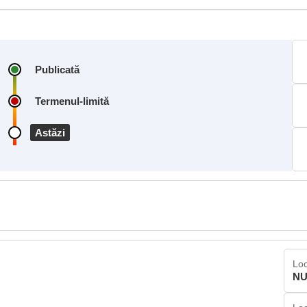
Publicată
Termenul-limită
Astăzi
Loc
NU