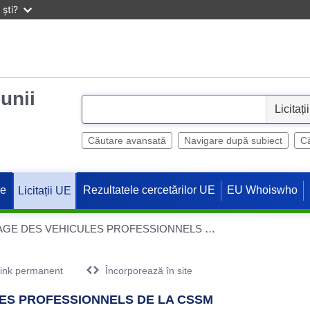
ști?
iunii
S
e
l
Căutare avansată
Navigare după subiect
Că
e
c
ne
Rezultatele cercetărilor UE
EU Whoiswho
Licitații UE
t
PRESTATIONS DE NETTOYAGE DES VEHICULES PROFESSIONNELS DE LA CSSM
ink permanent
Încorporează în site
ES PROFESSIONNELS DE LA CSSM