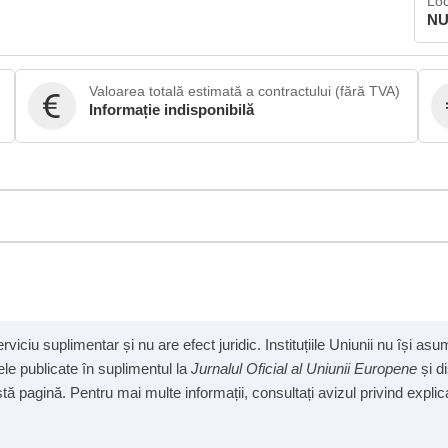
Loc
NU
Valoarea totală estimată a contractului (fără TVA)
Informație indisponibilă
viciu suplimentar și nu are efect juridic. Instituțiile Uniunii nu își a
cele publicate în suplimentul la
Jurnalul Oficial al Uniunii Europene
și d
ă pagină. Pentru mai multe informații, consultați avizul privind explicab