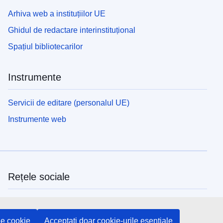
Arhiva web a instituțiilor UE
Ghidul de redactare interinstituțional
Spațiul bibliotecarilor
Instrumente
Servicii de editare (personalul UE)
Instrumente web
Rețele sociale
Descoperiți canalele UE pe rețelele sociale
le cookie
Acceptați doar cookie-urile esențiale