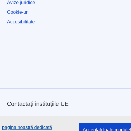
Avize juridice
Cookie-uri
Accesibilitate
Contactați instituțiile UE
Sunați-ne la numărul 00 800 6 7 8 9 10 11
i
pagina noastră dedicată
Utilizați alte opțiuni telefonice
Acceptați toate module