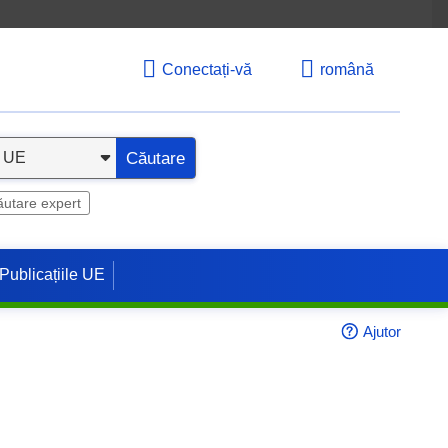
Conectați-vă
română
Căutare
utare expert
Publicațiile UE
Ajutor