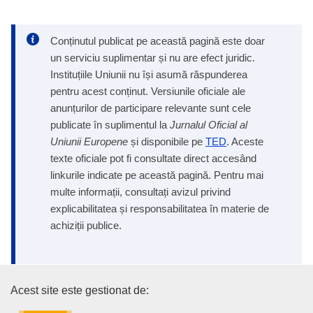
Conținutul publicat pe această pagină este doar
un serviciu suplimentar și nu are efect juridic.
Instituțiile Uniunii nu își asumă răspunderea
pentru acest conținut. Versiunile oficiale ale
anunțurilor de participare relevante sunt cele
publicate în suplimentul la
Jurnalul Oficial al
Uniunii Europene
și disponibile pe
TED
. Aceste
texte oficiale pot fi consultate direct accesând
linkurile indicate pe această pagină. Pentru mai
multe informații, consultați avizul privind
explicabilitatea și responsabilitatea în materie de
achiziții publice.
Oficiul pentru Publicații al Uniu
Acest site este gestionat de: