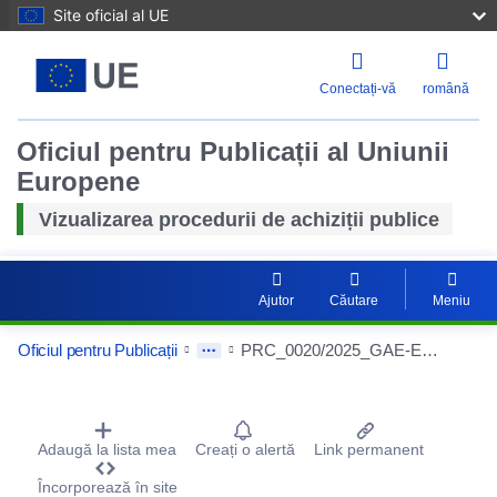
Site oficial al UE
Conectați-vă
română
Oficiul pentru Publicații al Uniunii
Europene
Vizualizarea procedurii de achiziții publice
Ajutor
Căutare
Meniu
Oficiul pentru Publicații
PRC_0020/2025_GAE-EB1215 - Empreitada de saneamento e de abastecimento na freguesia da Nespereira - 1.ª fase (Cinfães)
Procurement Detail Actions Portlet
Adaugă la lista mea
Creați o alertă
Link permanent
Încorporează în site