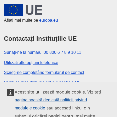
Uniunea Europeană
Aflați mai multe pe
europa.eu
Contactați instituțiile UE
Sunați-ne la numărul 00 800 6 7 8 9 10 11
Utilizați alte opțiuni telefonice
Scrieți-ne completând formularul de contact
Veniți să discutăm la unul din centrele UE
Acest site utilizează module cookie. Vizitați
Rețele sociale
pagina noastră dedicată politicii privind
sau accesați linkul din
modulele cookie
Descoperiți canalele UE pe rețelele sociale
subsolul oricărei pagini pentru mai multe