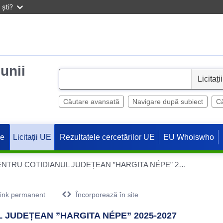
ști?
iunii
S
e
l
Căutare avansată
Navigare după subiect
Că
e
c
ne
Rezultatele cercetărilor UE
EU Whoiswho
Licitații UE
t
LUCRĂRI TIPOGRAFICE PENTRU COTIDIANUL JUDEȚEAN ”HARGITA NÉPE” 2025-2027
ink permanent
Încorporează în site
 JUDEȚEAN ”HARGITA NÉPE” 2025-2027