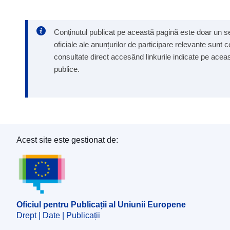
Conținutul publicat pe această pagină este doar un ser
oficiale ale anunțurilor de participare relevante sunt 
consultate direct accesând linkurile indicate pe aceast
publice.
Acest site este gestionat de:
Oficiul pentru Publicații al Uniunii Europene
Oficiul pentru Publicații al Uniunii Europene
Drept | Date | Publicații