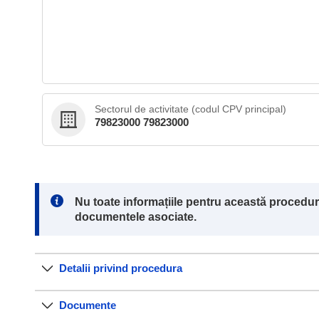
Sectorul de activitate (codul CPV principal)
79823000 79823000
Note:
Nu toate informațiile pentru această procedur
documentele asociate.
Detalii privind procedura
Documente