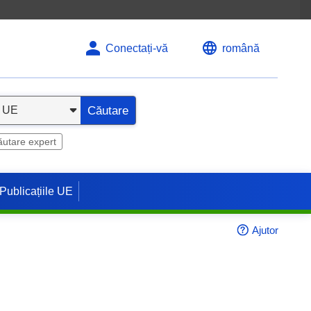
Conectați-vă
română
Căutare
utare expert
Publicațiile UE
Ajutor