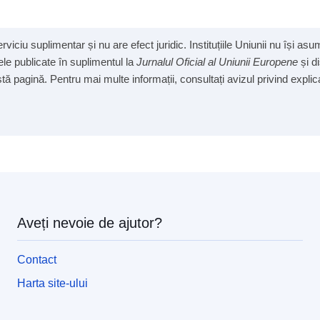
viciu suplimentar și nu are efect juridic. Instituțiile Uniunii nu își a
cele publicate în suplimentul la
Jurnalul Oficial al Uniunii Europene
și d
ă pagină. Pentru mai multe informații, consultați avizul privind explicab
Aveți nevoie de ajutor?
Contact
Harta site-ului