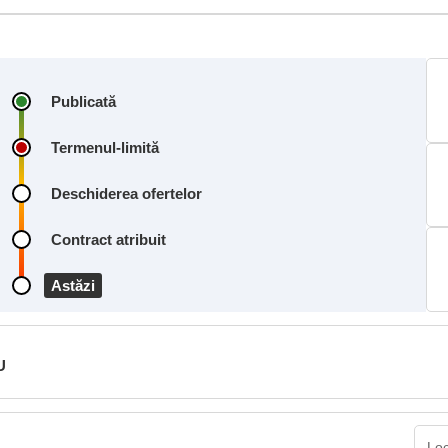
Publicată
Termenul-limită
Deschiderea ofertelor
Contract atribuit
Astăzi
U
Loc