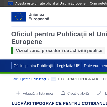
Acesta este un site oficial al Uniunii Europene
Cum puteți 
Oficiul pentru Publicații al Un
Europene
Vizualizarea procedurii de achiziții publice
Oficiul pentru Publicații
Legislația UE
Date europe
Oficiul pentru Publicații
Procurement Detail Actions Portlet
Adaugă la lista mea
Creați o alertă
L
LUCRĂRI TIPOGRAFICE PENTRU COTIDIANUL