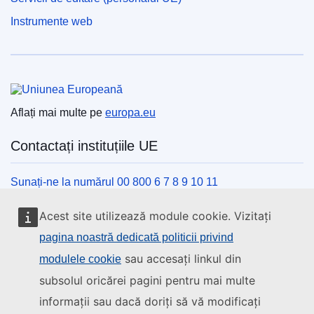
Instrumente web
Uniunea Europeană
Aflați mai multe pe
europa.eu
Contactați instituțiile UE
Sunați-ne la numărul 00 800 6 7 8 9 10 11
Utilizați alte opțiuni telefonice
Acest site utilizează module cookie. Vizitați
Scrieți-ne completând formularul de contact
pagina noastră dedicată politicii privind
Veniți să discutăm la unul din centrele UE
sau accesați linkul din
modulele cookie
subsolul oricărei pagini pentru mai multe
Rețele sociale
informații sau dacă doriți să vă modificați