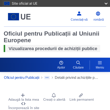
Site oficial al UE
Conectați-vă
română
Oficiul pentru Publicații al Uniunii
Europene
Vizualizarea procedurii de achiziții publice
Resetaț
Ajutor
Căutare
Meniu
Mărire
Oficiul pentru Publicații
Detalii privind achizițiile publice
Micșora
Procurement Detail Actions Portlet
Adaugă la lista mea
Creați o alertă
Link permanent
Încorporează în site