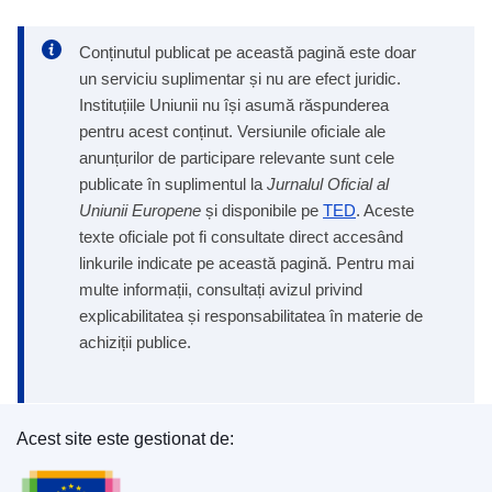
Conținutul publicat pe această pagină este doar
un serviciu suplimentar și nu are efect juridic.
Instituțiile Uniunii nu își asumă răspunderea
pentru acest conținut. Versiunile oficiale ale
anunțurilor de participare relevante sunt cele
publicate în suplimentul la
Jurnalul Oficial al
Uniunii Europene
și disponibile pe
TED
. Aceste
texte oficiale pot fi consultate direct accesând
linkurile indicate pe această pagină. Pentru mai
multe informații, consultați avizul privind
explicabilitatea și responsabilitatea în materie de
achiziții publice.
Acest site este gestionat de:
Oficiul pentru Publicații al Uniunii Europene