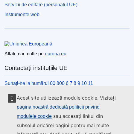
Servicii de editare (personalul UE)
Instrumente web
Uniunea Europeană
Aflați mai multe pe
europa.eu
Contactați instituțiile UE
Sunați-ne la numărul 00 800 6 7 8 9 10 11
Utilizați alte opțiuni telefonice
Acest site utilizează module cookie. Vizitați
Scrieți-ne completând formularul de contact
pagina noastră dedicată politicii privind
Veniți să discutăm la unul din centrele UE
sau accesați linkul din
modulele cookie
subsolul oricărei pagini pentru mai multe
Rețele sociale