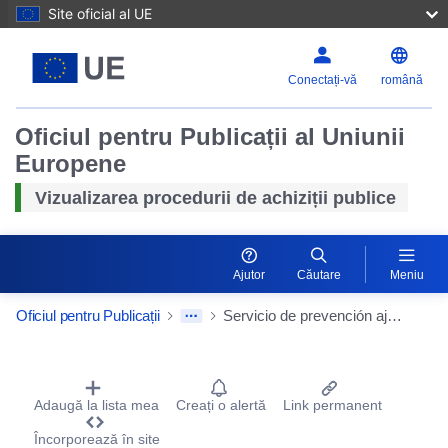
Site oficial al UE
Conectați-vă
română
Oficiul pentru Publicații al Uniunii
Europene
Vizualizarea procedurii de achiziții publice
Ajutor
Căutare
Meniu
Oficiul pentru Publicații
Servicio de prevención ajeno de riesgos laborales del Instituto Balear de la Naturaleza
Procurement Detail Actions Portlet
Adaugă la lista mea
Creați o alertă
Link permanent
Încorporează în site