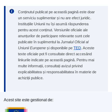
Conținutul publicat pe această pagină este doar
un serviciu suplimentar și nu are efect juridic.
Instituțiile Uniunii nu își asumă răspunderea
pentru acest conținut. Versiunile oficiale ale
anunțurilor de participare relevante sunt cele
publicate în suplimentul la
Jurnalul Oficial al
Uniunii Europene
și disponibile pe
TED
. Aceste
texte oficiale pot fi consultate direct accesând
linkurile indicate pe această pagină. Pentru mai
multe informații, consultați avizul privind
explicabilitatea și responsabilitatea în materie de
achiziții publice.
Acest site este gestionat de:
Oficiul pentru Publicații al Uniunii Europene