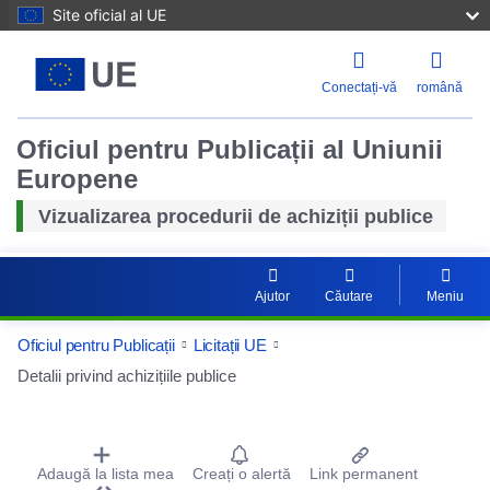
Site oficial al UE
Conectați-vă
română
Oficiul pentru Publicații al Uniunii
Europene
Vizualizarea procedurii de achiziții publice
Ajutor
Căutare
Meniu
Resetaț
Oficiul pentru Publicații
Licitații UE
Mărire
Detalii privind achizițiile publice
Micșora
Procurement Detail Actions Portlet
Adaugă la lista mea
Creați o alertă
Link permanent