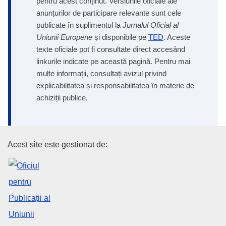
pentru acest conținut. Versiunile oficiale ale
anunțurilor de participare relevante sunt cele
publicate în suplimentul la
Jurnalul Oficial al
Uniunii Europene
și disponibile pe
TED
. Aceste
texte oficiale pot fi consultate direct accesând
linkurile indicate pe această pagină. Pentru mai
multe informații, consultați avizul privind
explicabilitatea și responsabilitatea în materie de
achiziții publice.
Oficiul pentru Publicații al Uniu
Acest site este gestionat de: