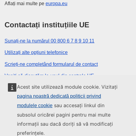
Aflați mai multe pe
europa.eu
Contactați instituțiile UE
Sunați-ne la numărul 00 800 6 7 8 9 10 11
Utilizați alte opțiuni telefonice
Scrieți-ne completând formularul de contact
Veniți să discutăm la unul din centrele UE
Acest site utilizează module cookie. Vizitați
Rețele sociale
pagina noastră dedicată politicii privind
sau accesați linkul din
modulele cookie
Descoperiți canalele UE pe rețelele sociale
subsolul oricărei pagini pentru mai multe
informații sau dacă doriți să vă modificați
Instituțiile și organismele UE
preferințele.