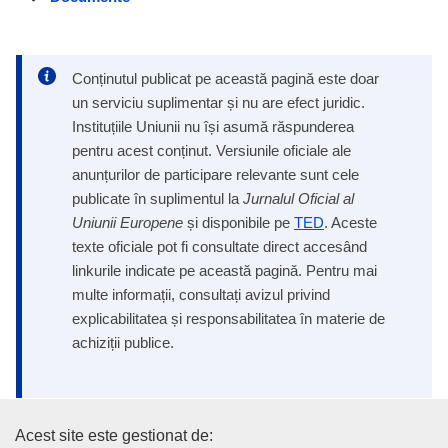
Conținutul publicat pe această pagină este doar
un serviciu suplimentar și nu are efect juridic.
Instituțiile Uniunii nu își asumă răspunderea
pentru acest conținut. Versiunile oficiale ale
anunțurilor de participare relevante sunt cele
publicate în suplimentul la
Jurnalul Oficial al
Uniunii Europene
și disponibile pe
TED
. Aceste
texte oficiale pot fi consultate direct accesând
linkurile indicate pe această pagină. Pentru mai
multe informații, consultați avizul privind
explicabilitatea și responsabilitatea în materie de
achiziții publice.
Oficiul pentru Publicații al Uniu
Acest site este gestionat de: