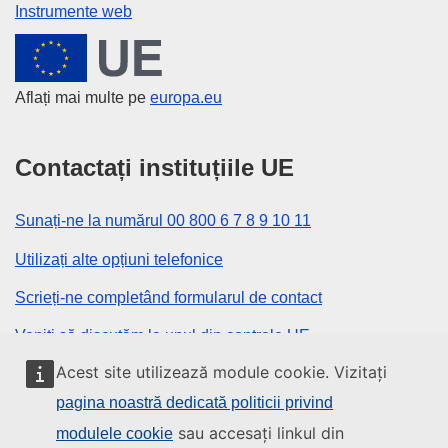
Instrumente web
Uniunea Europeană
Aflați mai multe pe
europa.eu
Contactați instituțiile UE
Sunați-ne la numărul 00 800 6 7 8 9 10 11
Utilizați alte opțiuni telefonice
Scrieți-ne completând formularul de contact
Veniți să discutăm la unul din centrele UE
Acest site utilizează module cookie. Vizitați
Rețele sociale
pagina noastră dedicată politicii privind
sau accesați linkul din
modulele cookie