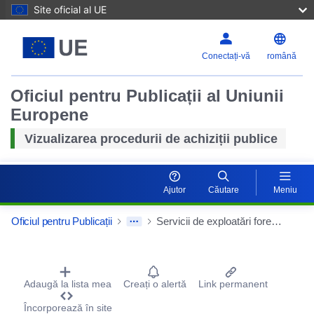
Site oficial al UE
Conectați-vă
română
Oficiul pentru Publicații al Uniunii
Europene
Vizualizarea procedurii de achiziții publice
Ajutor
Căutare
Meniu
Oficiul pentru Publicații
Servicii de exploatări forestiere pentru producția anului 2025 – 5 – DS Tulcea
Procurement Detail Actions Portlet
Adaugă la lista mea
Creați o alertă
Link permanent
Încorporează în site