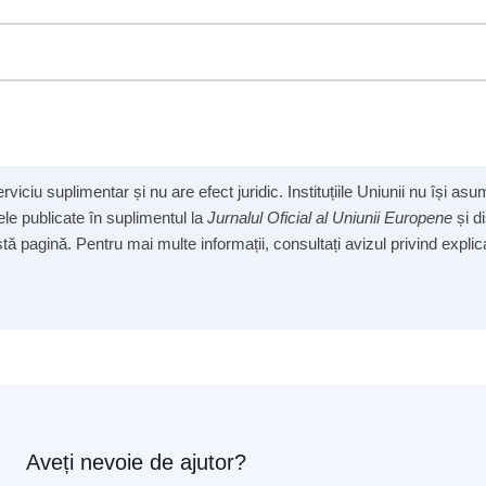
viciu suplimentar și nu are efect juridic. Instituțiile Uniunii nu își a
cele publicate în suplimentul la
Jurnalul Oficial al Uniunii Europene
și d
ă pagină. Pentru mai multe informații, consultați avizul privind explicab
Aveți nevoie de ajutor?