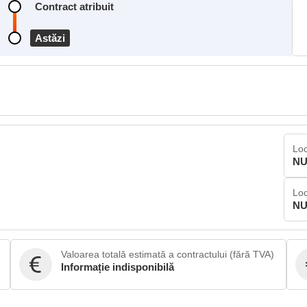
Contract atribuit
Astăzi
Loc
NU
Loc
NU
Valoarea totală estimată a contractului (fără TVA)
Informație indisponibilă