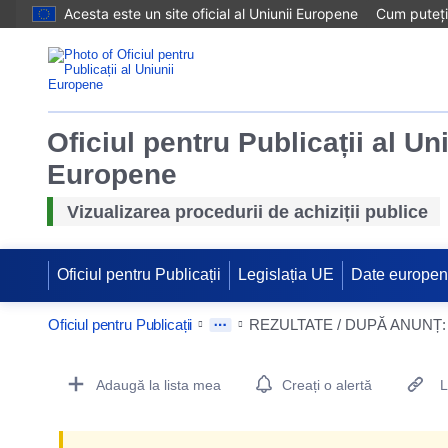
Acesta este un site oficial al Uniunii Europene
Cum puteți 
Oficiul pentru Publicații al Un
Europene
Vizualizarea procedurii de achiziții publice
Oficiul pentru Publicații
Legislația UE
Date europe
Oficiul pentru Publicații
Procurement Detail Actions Portlet
Adaugă la lista mea
Creați o alertă
L