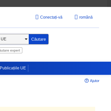
Conectați-vă
română
Căutare
utare expert
Publicațiile UE
Ajutor