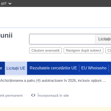
ști?
iunii
S
e
l
Căutare avansată
Navigare după subiect
Că
e
c
ne
Rezultatele cercetărilor UE
EU Whoiswho
Licitații UE
t
REZULTATE / DUPĂ ANUNȚ: Achiziționarea a patru (4) autotractoare în 2026, inclusiv opțiuni pentru 2028
ink permanent
Încorporează în site