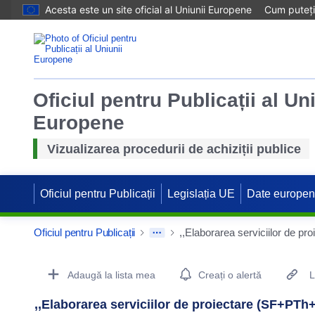
Acesta este un site oficial al Uniunii Europene
Cum puteți 
Oficiul pentru Publicații al Un
Europene
Vizualizarea procedurii de achiziții publice
Oficiul pentru Publicații
Legislația UE
Date europe
Oficiul pentru Publicații
Procurement Detail Actions Portlet
Adaugă la lista mea
Creați o alertă
L
,,Elaborarea serviciilor de proiectare (SF+PTh+