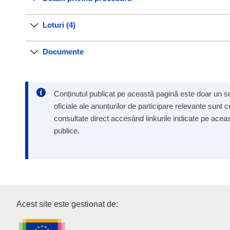
Loturi (4)
Documente
Conținutul publicat pe această pagină este doar un ser
oficiale ale anunțurilor de participare relevante sunt 
consultate direct accesând linkurile indicate pe aceast
publice.
Oficiul pentru Publicații al Un
Acest site este gestionat de: