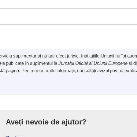
viciu suplimentar și nu are efect juridic. Instituțiile Uniunii nu își a
cele publicate în suplimentul la
Jurnalul Oficial al Uniunii Europene
și d
ă pagină. Pentru mai multe informații, consultați avizul privind explicab
iunii Europene
Aveți nevoie de ajutor?