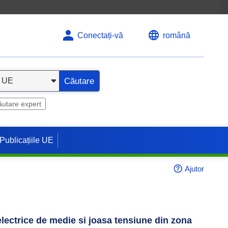
Conectați-vă
română
Căutare
utare expert
Publicațiile UE
Ajutor
 electrice de medie si joasa tensiune din zona