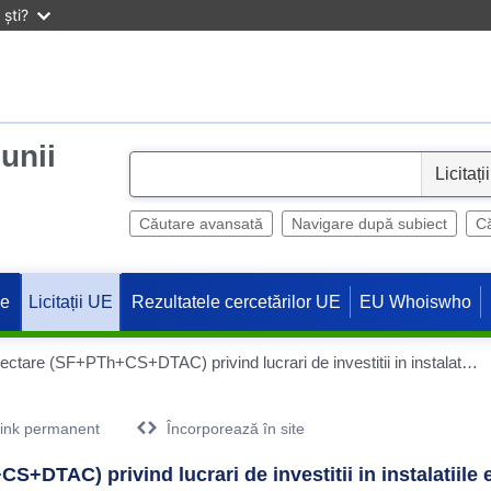
ști?
iunii
S
e
l
Căutare avansată
Navigare după subiect
Că
e
c
ne
Rezultatele cercetărilor UE
EU Whoiswho
Licitații UE
t
,,Elaborarea serviciilor de proiectare (SF+PTh+CS+DTAC) privind lucrari de investitii in instalatiile electrice de medie si joasa tensiune din zona Moldovei – 4 loturi”
ink permanent
Încorporează în site
CS+DTAC) privind lucrari de investitii in instalatiile