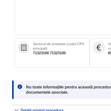
Sectorul de activitate (codul CPV
V
principal)
c
71323100 71323100
6
Note:
Nu toate informațiile pentru această procedur
documentele asociate.
Detalii privind procedura