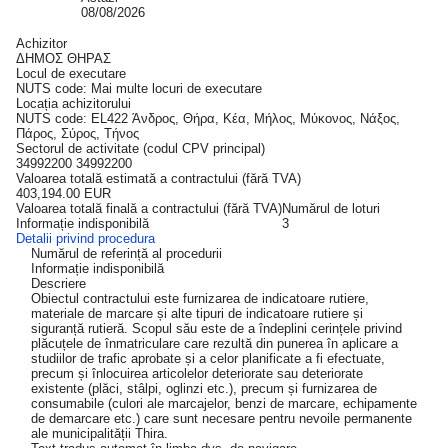
08/08/2026
Achizitor
ΔΗΜΟΣ ΘΗΡΑΣ
Locul de executare
NUTS code: Mai multe locuri de executare
Locația achizitorului
NUTS code: EL422 Άνδρος, Θήρα, Κέα, Μήλος, Μύκονος, Νάξος,
Πάρος, Σύρος, Τήνος
Sectorul de activitate (codul CPV principal)
34992200 34992200
Valoarea totală estimată a contractului (fără TVA)
403,194.00 EUR
Valoarea totală finală a contractului (fără TVA)
Numărul de loturi
Informație indisponibilă
3
Detalii privind procedura
Numărul de referință al procedurii
Informație indisponibilă
Descriere
Obiectul contractului este furnizarea de indicatoare rutiere,
materiale de marcare și alte tipuri de indicatoare rutiere și
siguranță rutieră. Scopul său este de a îndeplini cerințele privind
plăcuțele de înmatriculare care rezultă din punerea în aplicare a
studiilor de trafic aprobate și a celor planificate a fi efectuate,
precum și înlocuirea articolelor deteriorate sau deteriorate
existente (plăci, stâlpi, oglinzi etc.), precum și furnizarea de
consumabile (culori ale marcajelor, benzi de marcare, echipamente
de demarcare etc.) care sunt necesare pentru nevoile permanente
ale municipalității Thira.