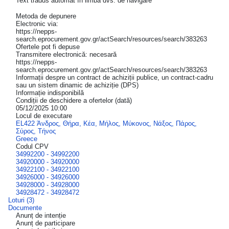
Text tradus automat în limba dvs. de navigare
Metoda de depunere
Electronic via:
https://nepps-
search.eprocurement.gov.gr/actSearch/resources/search/383263
Ofertele pot fi depuse
Transmitere electronică: necesară
https://nepps-
search.eprocurement.gov.gr/actSearch/resources/search/383263
Informații despre un contract de achiziții publice, un contract-cadru
sau un sistem dinamic de achiziție (DPS)
Informație indisponibilă
Condiții de deschidere a ofertelor (dată)
05/12/2025 10:00
Locul de executare
EL422 Άνδρος, Θήρα, Κέα, Μήλος, Μύκονος, Νάξος, Πάρος,
Σύρος, Τήνος
Greece
Codul CPV
34992200 - 34992200
34920000 - 34920000
34922100 - 34922100
34926000 - 34926000
34928000 - 34928000
34928472 - 34928472
Loturi (3)
Documente
Anunț de intenție
Anunț de participare