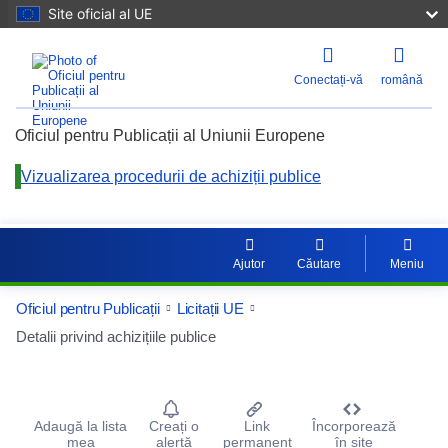
Site oficial al UE
Conectați-vă
română
Oficiul pentru Publicații al Uniunii Europene
Vizualizarea procedurii de achiziții publice
Ajutor
Căutare
Meniu
Oficiul pentru Publicații
Licitații UE
Detalii privind achizițiile publice
Procurement Detail Actions Portlet
Adaugă la lista
Creați o
Link
Încorporează
mea
alertă
permanent
în site