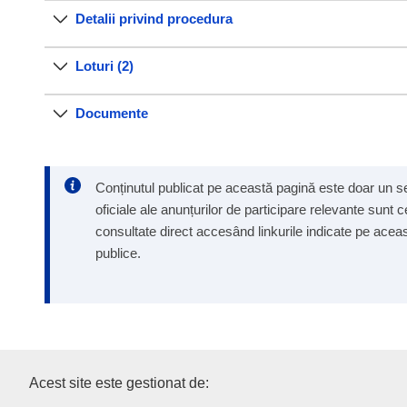
Detalii privind procedura
Loturi (2)
Documente
Conținutul publicat pe această pagină este doar un ser
oficiale ale anunțurilor de participare relevante sunt 
consultate direct accesând linkurile indicate pe aceast
publice.
Oficiul pentru Publicații al Un
Acest site este gestionat de: