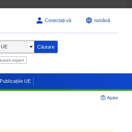
Conectați-vă
română
Căutare
utare expert
Publicațiile UE
Ajutor