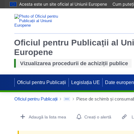
Acesta este un site oficial al Uniunii Europene
Cum puteți 
Oficiul pentru Publicații al Un
Europene
Vizualizarea procedurii de achiziții publice
Oficiul pentru Publicații
Legislația UE
Date europe
Oficiul pentru Publicații
Piese de schimb și consumabi
Procurement Detail Actions Portlet
Adaugă la lista mea
Creați o alertă
L