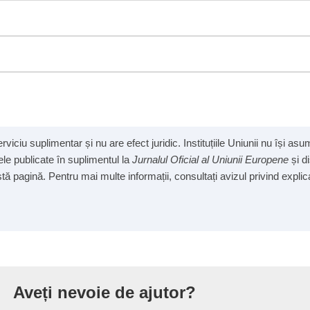
viciu suplimentar și nu are efect juridic. Instituțiile Uniunii nu își a
cele publicate în suplimentul la
Jurnalul Oficial al Uniunii Europene
și d
ă pagină. Pentru mai multe informații, consultați avizul privind explicab
iunii Europene
Aveți nevoie de ajutor?