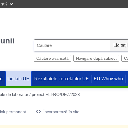
ști?
iunii
S
e
l
Căutare avansată
Navigare după subiect
Că
e
c
ne
Rezultatele cercetărilor UE
EU Whoiswho
Licitații UE
t
le de laborator / proiect ELI-RO/DEZ/2023
ink permanent
Încorporează în site