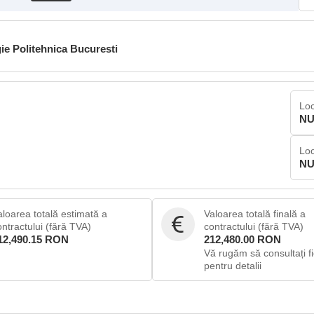
gie Politehnica Bucuresti
Loc
NU
Loc
NU
aloarea totală estimată a
Valoarea totală finală a
ontractului (fără TVA)
contractului (fără TVA)
12,490.15 RON
212,480.00 RON
Vă rugăm să consultați fi
pentru detalii