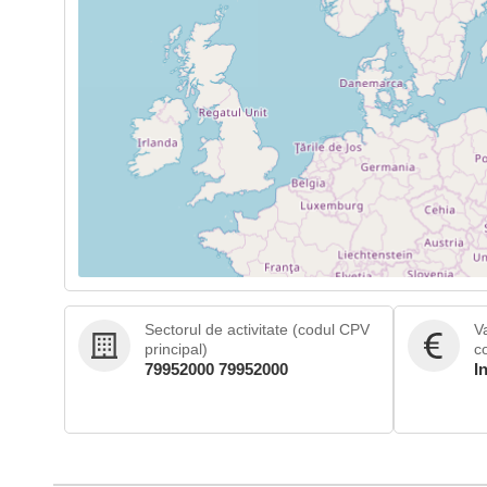
Sectorul de activitate (codul CPV
V
principal)
c
79952000 79952000
I