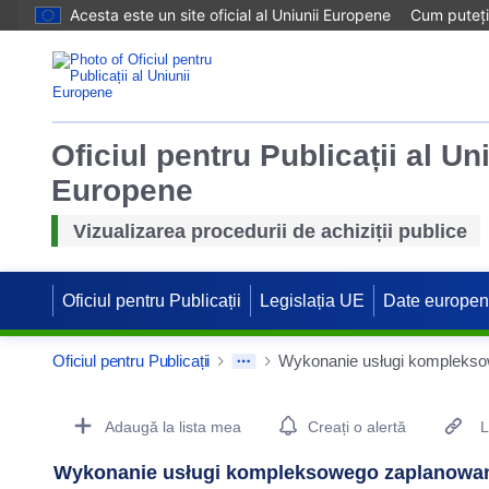
Acesta este un site oficial al Uniunii Europene
Cum puteți 
Oficiul pentru Publicații al Un
Europene
Vizualizarea procedurii de achiziții publice
Oficiul pentru Publicații
Legislația UE
Date europe
Oficiul pentru Publicații
Procurement Detail Actions Portlet
Adaugă la lista mea
Creați o alertă
L
Wykonanie usługi kompleksowego zaplanowani