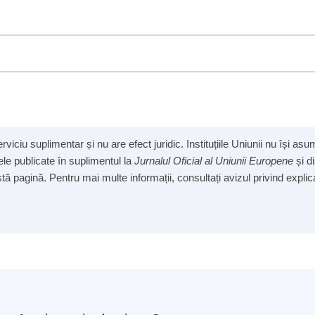
viciu suplimentar și nu are efect juridic. Instituțiile Uniunii nu își a
cele publicate în suplimentul la
Jurnalul Oficial al Uniunii Europene
și d
ă pagină. Pentru mai multe informații, consultați avizul privind explicab