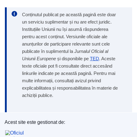
Conținutul publicat pe această pagină este doar
un serviciu suplimentar și nu are efect juridic.
Instituțiile Uniunii nu își asumă răspunderea
pentru acest conținut. Versiunile oficiale ale
anunțurilor de participare relevante sunt cele
publicate în suplimentul la
Jurnalul Oficial al
Uniunii Europene
și disponibile pe
TED
. Aceste
texte oficiale pot fi consultate direct accesând
linkurile indicate pe această pagină. Pentru mai
multe informații, consultați avizul privind
explicabilitatea și responsabilitatea în materie de
achiziții publice.
Acest site este gestionat de:
Oficiul pentru Publicații al Uniunii Europene