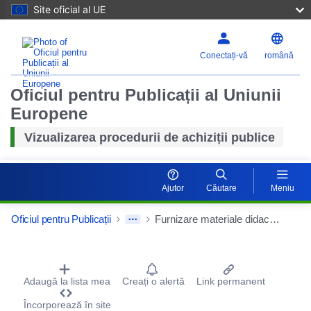
Site oficial al UE
Conectați-vă
română
Oficiul pentru Publicații al Uniunii
Europene
Vizualizarea procedurii de achiziții publice
Ajutor
Căutare
Meniu
Oficiul pentru Publicații
Furnizare materiale didactice pentru atelier în cadrul proiectului “Educație pentru performanță”, pentru Colegiul Tehnic ”Costin D. Nenițescu” Brăila
Procurement Detail Actions Portlet
Adaugă la lista mea
Creați o alertă
Link permanent
Încorporează în site