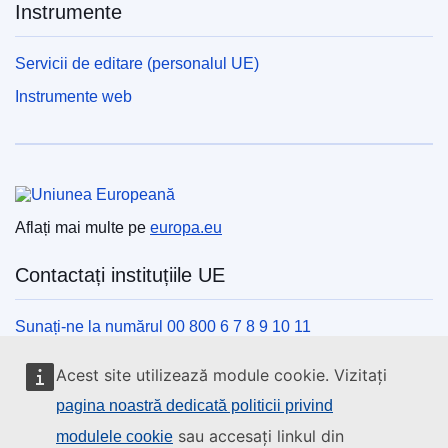
Instrumente
Servicii de editare (personalul UE)
Instrumente web
Uniunea Europeană
Aflați mai multe pe
europa.eu
Contactați instituțiile UE
Sunați-ne la numărul 00 800 6 7 8 9 10 11
Utilizați alte opțiuni telefonice
Acest site utilizează module cookie. Vizitați
Scrieți-ne completând formularul de contact
pagina noastră dedicată politicii privind
Veniți să discutăm la unul din centrele UE
sau accesați linkul din
modulele cookie