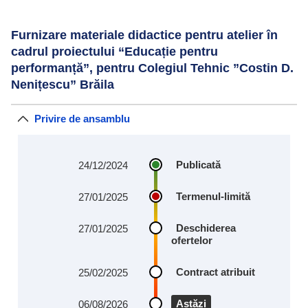
Furnizare materiale didactice pentru atelier în
cadrul proiectului “Educație pentru
performanță”, pentru Colegiul Tehnic ”Costin D.
Nenițescu” Brăila
Privire de ansamblu
Publicată
24/12/2024
Termenul-limită
27/01/2025
Deschiderea
27/01/2025
ofertelor
Contract atribuit
25/02/2025
Astăzi
06/08/2026