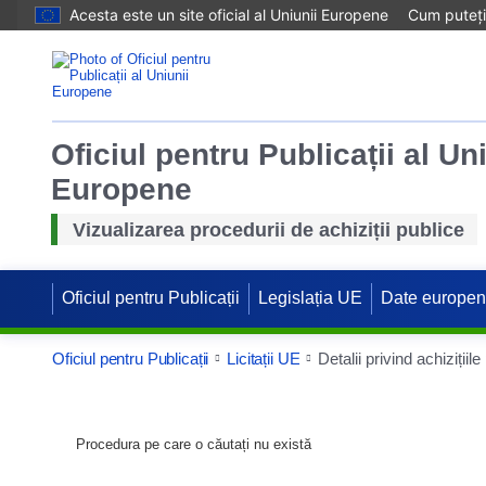
Acesta este un site oficial al Uniunii Europene
Cum puteți 
Oficiul pentru Publicații al Un
Europene
Vizualizarea procedurii de achiziții publice
Oficiul pentru Publicații
Legislația UE
Date europe
Oficiul pentru Publicații
Licitații UE
Detalii privind achizițiile
Procedura pe care o căutați nu există