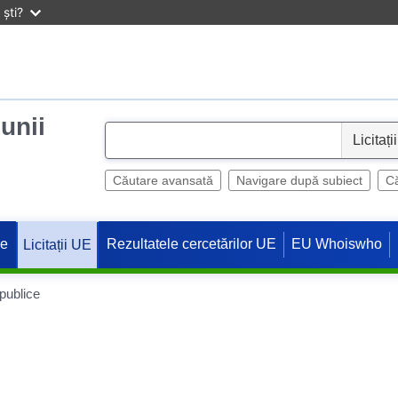
ști?
iunii
S
e
l
Căutare avansată
Navigare după subiect
Că
e
c
ne
Rezultatele cercetărilor UE
EU Whoiswho
Licitații UE
t
 publice