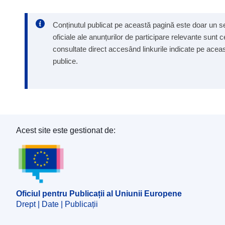
Conținutul publicat pe această pagină este doar un ser
oficiale ale anunțurilor de participare relevante sunt 
consultate direct accesând linkurile indicate pe aceast
publice.
Acest site este gestionat de:
Oficiul pentru Publicații al Uniunii Europene
Oficiul pentru Publicații al Uniunii Europene
Drept | Date | Publicații