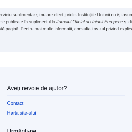
viciu suplimentar și nu are efect juridic. Instituțiile Uniunii nu își a
cele publicate în suplimentul la
Jurnalul Oficial al Uniunii Europene
și d
ă pagină. Pentru mai multe informații, consultați avizul privind explicab
Aveți nevoie de ajutor?
Contact
Harta site-ului
Urmăriți-ne