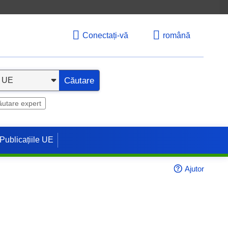
Conectați-vă
română
Căutare
utare expert
Publicațiile UE
Ajutor