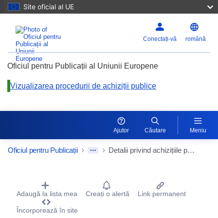
Site oficial al UE
Resetaț
Conectați-vă
română
Mărire
Oficiul pentru Publicații al Uniunii Europene
Vizualizarea procedurii de achiziții publice
Micșora
Ajutor
Căutare
Meniu
Oficiul pentru Publicații
Detalii privind achizițiile publice
Procurement Detail Actions Portlet
Adaugă la lista mea
Creați o alertă
Link permanent
Încorporează în site