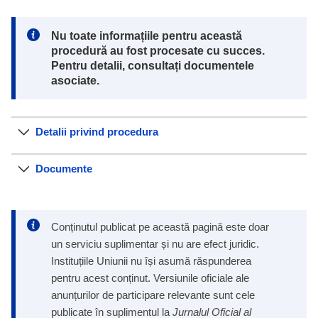
Note:
Nu toate informațiile pentru această
procedură au fost procesate cu succes.
Pentru detalii, consultați documentele
asociate.
Detalii privind procedura
Documente
Conținutul publicat pe această pagină este doar
un serviciu suplimentar și nu are efect juridic.
Instituțiile Uniunii nu își asumă răspunderea
pentru acest conținut. Versiunile oficiale ale
anunțurilor de participare relevante sunt cele
publicate în suplimentul la
Jurnalul Oficial al