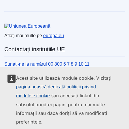
Uniunea Europeană
Aflați mai multe pe
europa.eu
Contactați instituțiile UE
Sunați-ne la numărul 00 800 6 7 8 9 10 11
Utilizați alte opțiuni telefonice
Acest site utilizează module cookie. Vizitați
Scrieți-ne completând formularul de contact
pagina noastră dedicată politicii privind
Veniți să discutăm la unul din centrele UE
sau accesați linkul din
modulele cookie
subsolul oricărei pagini pentru mai multe
Rețele sociale
informații sau dacă doriți să vă modificați
preferințele.
Descoperiți canalele UE pe rețelele sociale